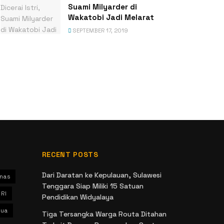
Suami Milyarder di
Wakatobi Jadi Melarat
SEPTEMBER 17, 2019
RECENT POSTS
Dari Daratan ke Kepulauan, Sulawesi
nas
Tenggara Siap Miliki 15 Satuan
 RI
Pendidikan Widyalaya
ua
Tiga Tersangka Warga Routa Ditahan