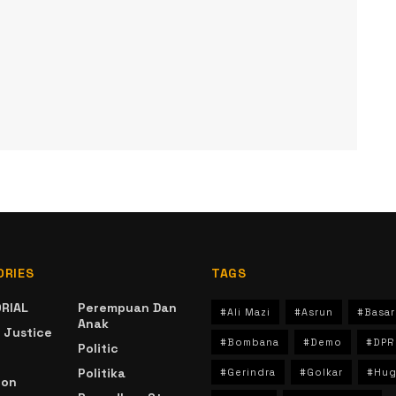
ORIES
TAGS
RIAL
Perempuan Dan
#Ali Mazi
#Asrun
#Basar
Anak
 Justice
#Bombana
#Demo
#DPR
Politic
Politika
#Gerindra
#Golkar
#Hug
ion