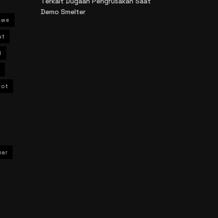
Terkait Dugaan Pengrusakan Saat
Demo Smelter
awe
ut
l
kot
har