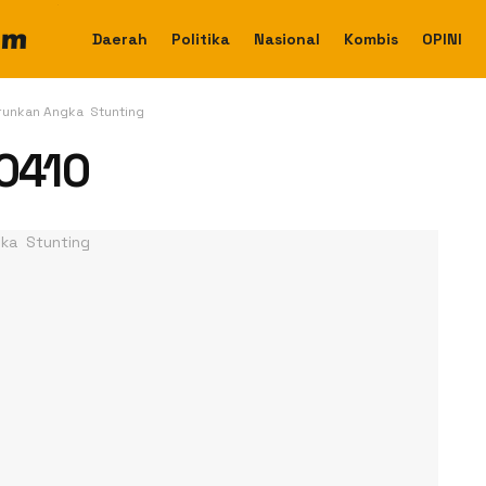
Daerah
Politika
Nasional
Kombis
OPINI
runkan Angka Stunting
0410