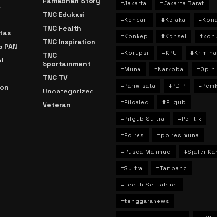
Ramadhan Story
#Jakarta
#Jakarta Barat
a
TNC Edukasi
#Kendari
#Kolaka
#Kon
TNC Health
tas
#Konkep
#Konsel
#kon
TNC Inspiration
s PAN
#Korupsi
#KPU
#Krimina
TNC
l
Sportainment
#Muna
#Narkoba
#Opini
TNC TV
#Pariwisata
#PDIP
#Pem
ion
Uncategorized
#Pilcaleg
#Pilgub
Veteran
n
#Pilgub Sultra
#Politik
#Polres
#polres muna
#Rusda Mahmud
#Sjafei Ka
#Sultra
#Tambang
#Teguh Setyabudi
#tenggaranews