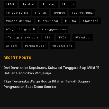
#PDIP
#Pemkot
#Pilcaleg
#Pilgub
#Pilgub Sultra
#Politik
#Polres
#polres muna
#Rusda Mahmud
#Sjafei Kahar
#Sultra
#Tambang
#Teguh Setyabudi
#tenggaranews
#Tenggaranews.com
#TNI
#VDNI
#Wakatobi
Dr Bahri
Pemda Mubar
Virus Corona
RECENT POSTS
Dari Daratan ke Kepulauan, Sulawesi Tenggara Siap Miliki 15
Satuan Pendidikan Widyalaya
Tiga Tersangka Warga Routa Ditahan Terkait Dugaan
Pengrusakan Saat Demo Smelter