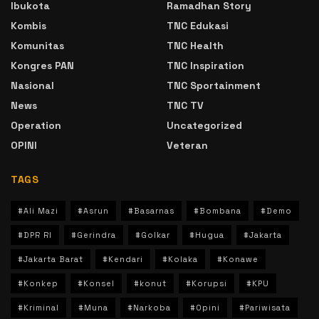
Ibukota
Ramadhan Story
Kombis
TNC Edukasi
Komunitas
TNC Health
Kongres PAN
TNC Inspiration
Nasional
TNC Sportainment
News
TNC TV
Operation
Uncategorized
OPINI
Veteran
TAGS
#Ali Mazi
#Asrun
#Basarnas
#Bombana
#Demo
#DPR RI
#Gerindra
#Golkar
#Hugua
#Jakarta
#Jakarta Barat
#Kendari
#Kolaka
#Konawe
#Konkep
#Konsel
#konut
#Korupsi
#KPU
#Kriminal
#Muna
#Narkoba
#Opini
#Pariwisata