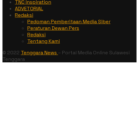
TNC Inspiration
ADVETORIAL
Redaksi
Pedoman Pemberitaan Media Siber
Peraturan Dewan Pers
Redaksi
Tentang Kami
© 2022
Tenggara News
– Portal Media Online Sulawesi
Tenggara