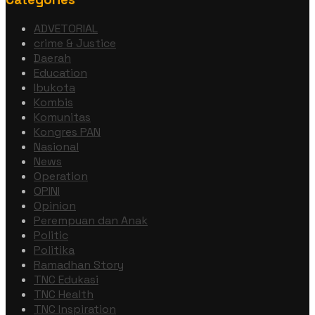
ADVETORIAL
crime & Justice
Daerah
Education
Ibukota
Kombis
Komunitas
Kongres PAN
Nasional
News
Operation
OPINI
Opinion
Perempuan dan Anak
Politic
Politika
Ramadhan Story
TNC Edukasi
TNC Health
TNC Inspiration