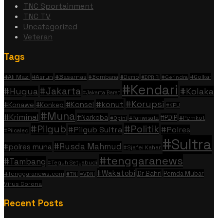
TNC Sportainment
TNC TV
Uncategorized
Veteran
Tags
#Ali Mazi
#Asrun
#Basarnas
#Golkar
#Bombana
#Demo
#DPR RI
#Gerindra
#Kendari
#Jakarta
#Hugua
#Kolaka
#Jakarta Barat
#Korupsi
#konut
#Konsel
#Konawe
#Konkep
#KPU
#Muna
#Kriminal
#Narkoba
#PDIP
#Pemkot
#Pariwisata
#Opini
#Politik
#Pilgub
#Pilgub Sultra
#Polres
#Pilcaleg
#Sultra
#Rusda Mahmud
#polres muna
#Sjafei Kahar
#tenggaranews
#Tambang
#Teguh Setyabudi
#Wakatobi
Dr Bahri
Pemda Mubar
#Tenggaranews.com
#TNI
#VDNI
Virus Corona
Recent Posts