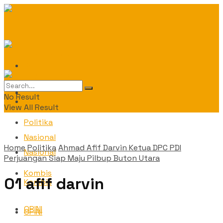
Daerah
Daerah
No Result
Politika
View All Result
Politika
Nasional
Home
Politika
Ahmad Afif Darvin Ketua DPC PDI
Nasional
Perjuangan Siap Maju Pilbup Buton Utara
Kombis
01 afif darvin
Kombis
OPINI
OPINI