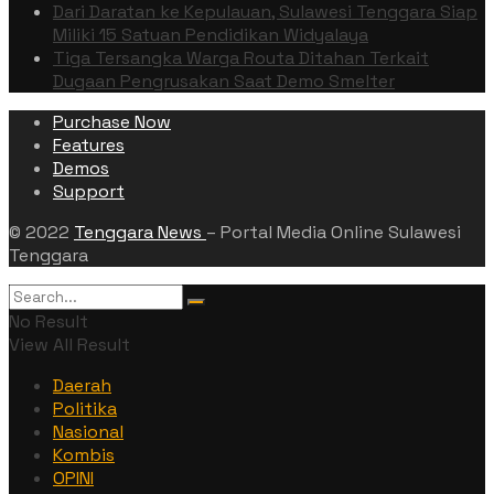
Dari Daratan ke Kepulauan, Sulawesi Tenggara Siap
Miliki 15 Satuan Pendidikan Widyalaya
Tiga Tersangka Warga Routa Ditahan Terkait
Dugaan Pengrusakan Saat Demo Smelter
Purchase Now
Features
Demos
Support
© 2022
Tenggara News
– Portal Media Online Sulawesi
Tenggara
No Result
View All Result
Daerah
Politika
Nasional
Kombis
OPINI