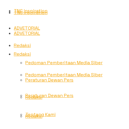
TNC Inspiration
TNC Inspiration
ADVETORIAL
ADVETORIAL
Redaksi
Redaksi
Pedoman Pemberitaan Media Siber
Pedoman Pemberitaan Media Siber
Peraturan Dewan Pers
Peraturan Dewan Pers
Redaksi
Tentang Kami
Redaksi