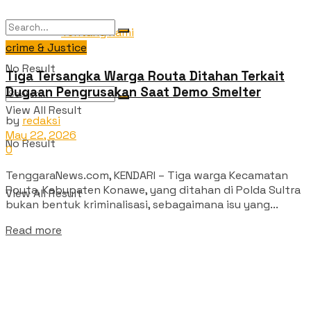
Tentang Kami
crime & Justice
No Result
Tiga Tersangka Warga Routa Ditahan Terkait
Dugaan Pengrusakan Saat Demo Smelter
View All Result
by
redaksi
May 22, 2026
No Result
0
TenggaraNews.com, KENDARI – Tiga warga Kecamatan
Routa, Kabupaten Konawe, yang ditahan di Polda Sultra
View All Result
bukan bentuk kriminalisasi, sebagaimana isu yang...
Read more