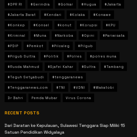
#DPR RI
#Gerindra
#Golkar
#Hugua
#Jakarta
#Jakarta Barat
#Kendari
#Kolaka
#Konawe
#Konkep
#Konsel
#konut
#Korupsi
#KPU
#Kriminal
#Muna
#Narkoba
#Opini
#Pariwisata
#PDIP
#Pemkot
#Pilcaleg
#Pilgub
#Pilgub Sultra
#Politik
#Polres
#polres muna
#Rusda Mahmud
#Sjafei Kahar
#Sultra
#Tambang
#Teguh Setyabudi
#tenggaranews
#Tenggaranews.com
#TNI
#VDNI
#Wakatobi
Dr Bahri
Pemda Mubar
Virus Corona
RECENT POSTS
Dari Daratan ke Kepulauan, Sulawesi Tenggara Siap Miliki 15
Satuan Pendidikan Widyalaya