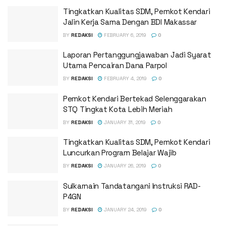
Tingkatkan Kualitas SDM, Pemkot Kendari
Jalin Kerja Sama Dengan BDI Makassar
BY
REDAKSI
FEBRUARY 6, 2019
0
Laporan Pertanggungjawaban Jadi Syarat
Utama Pencairan Dana Parpol
BY
REDAKSI
FEBRUARY 4, 2019
0
Pemkot Kendari Bertekad Selenggarakan
STQ Tingkat Kota Lebih Meriah
BY
REDAKSI
JANUARY 31, 2019
0
Tingkatkan Kualitas SDM, Pemkot Kendari
Luncurkan Program Belajar Wajib
BY
REDAKSI
JANUARY 26, 2019
0
Sulkarnain Tandatangani Instruksi RAD-
P4GN
BY
REDAKSI
JANUARY 24, 2019
0