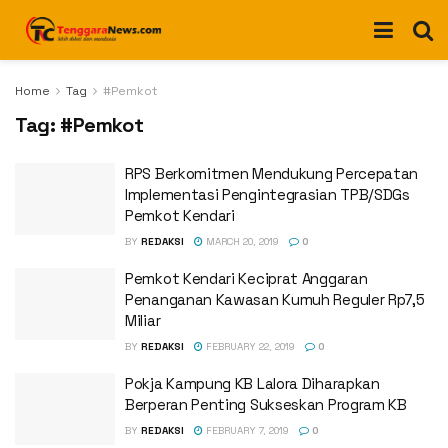
Home
Tag
#Pemkot
Tag:
#Pemkot
RPS Berkomitmen Mendukung Percepatan
Implementasi Pengintegrasian TPB/SDGs
Pemkot Kendari
BY
REDAKSI
MARCH 20, 2019
0
Pemkot Kendari Keciprat Anggaran
Penanganan Kawasan Kumuh Reguler Rp7,5
Miliar
BY
REDAKSI
FEBRUARY 22, 2019
0
Pokja Kampung KB Lalora Diharapkan
Berperan Penting Sukseskan Program KB
BY
REDAKSI
FEBRUARY 7, 2019
0