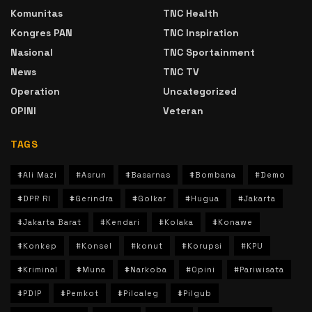
Komunitas
TNC Health
Kongres PAN
TNC Inspiration
Nasional
TNC Sportainment
News
TNC TV
Operation
Uncategorized
OPINI
Veteran
TAGS
#Ali Mazi
#Asrun
#Basarnas
#Bombana
#Demo
#DPR RI
#Gerindra
#Golkar
#Hugua
#Jakarta
#Jakarta Barat
#Kendari
#Kolaka
#Konawe
#Konkep
#Konsel
#konut
#Korupsi
#KPU
#Kriminal
#Muna
#Narkoba
#Opini
#Pariwisata
#PDIP
#Pemkot
#Pilcaleg
#Pilgub