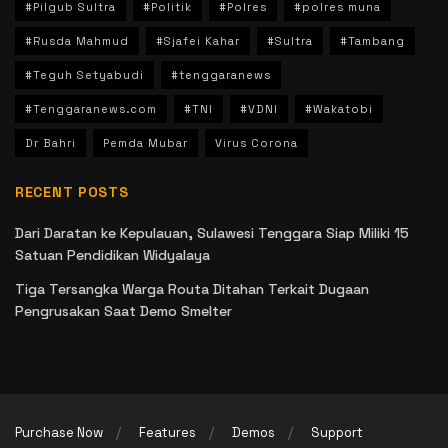
#Pilgub Sultra
#Politik
#Polres
#polres muna
#Rusda Mahmud
#Sjafei Kahar
#Sultra
#Tambang
#Teguh Setyabudi
#tenggaranews
#Tenggaranews.com
#TNI
#VDNI
#Wakatobi
Dr Bahri
Pemda Mubar
Virus Corona
RECENT POSTS
Dari Daratan ke Kepulauan, Sulawesi Tenggara Siap Miliki 15
Satuan Pendidikan Widyalaya
Tiga Tersangka Warga Routa Ditahan Terkait Dugaan
Pengrusakan Saat Demo Smelter
Purchase Now
Features
Demos
Support