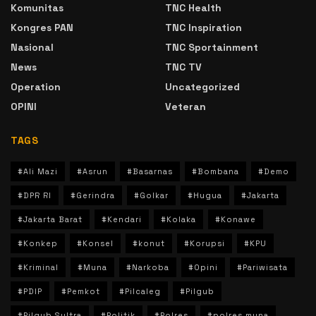
Komunitas
TNC Health
Kongres PAN
TNC Inspiration
Nasional
TNC Sportainment
News
TNC TV
Operation
Uncategorized
OPINI
Veteran
TAGS
#Ali Mazi
#Asrun
#Basarnas
#Bombana
#Demo
#DPR RI
#Gerindra
#Golkar
#Hugua
#Jakarta
#Jakarta Barat
#Kendari
#Kolaka
#Konawe
#Konkep
#Konsel
#konut
#Korupsi
#KPU
#Kriminal
#Muna
#Narkoba
#Opini
#Pariwisata
#PDIP
#Pemkot
#Pilcaleg
#Pilgub
#Pilgub Sultra
#Politik
#Polres
#polres muna