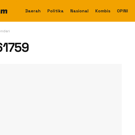
Daerah
Politika
Nasional
Kombis
OPINI
endari
61759