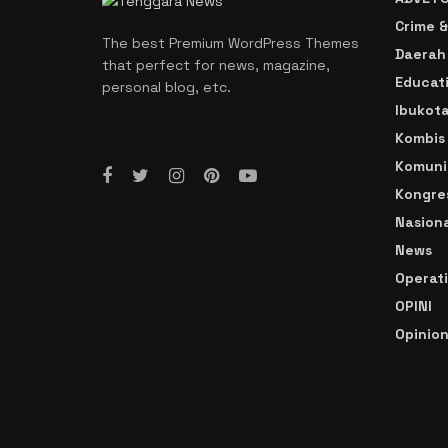
Crime &
The best Premium WordPress Themes
Daerah
that perfect for news, magazine,
Educat
personal blog, etc.
Ibukot
Kombis
Komuni
Kongre
Nasiona
News
Operat
OPINI
Opinio