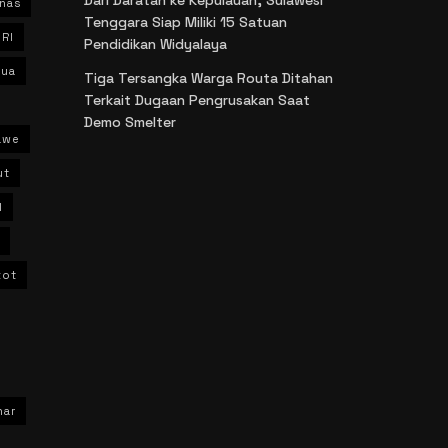
nas
Tenggara Siap Miliki 15 Satuan
 RI
Pendidikan Widyalaya
ua
Tiga Tersangka Warga Routa Ditahan
Terkait Dugaan Pengrusakan Saat
Demo Smelter
awe
ut
l
kot
har