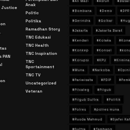
#Ali Mazi
#Asrun
#Basar
Anak
 Justice
#Bombana
#Demo
#DPR
Politic
Politika
#Gerindra
#Golkar
#Hug
ion
Ramadhan Story
#Jakarta
#Jakarta Barat
a
TNC Edukasi
#Kendari
#Kolaka
#Kon
TNC Health
tas
#Konkep
#Konsel
#kon
TNC Inspiration
s PAN
#Korupsi
#KPU
#Krimina
TNC
l
Sportainment
#Muna
#Narkoba
#Opini
TNC TV
#Pariwisata
#PDIP
#Pem
ion
Uncategorized
#Pilcaleg
#Pilgub
Veteran
n
#Pilgub Sultra
#Politik
#Polres
#polres muna
#Rusda Mahmud
#Sjafei Ka
#Sultra
#Tambang