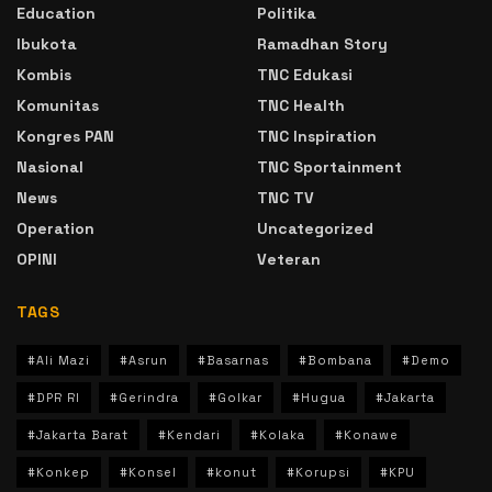
Education
Politika
Ibukota
Ramadhan Story
Kombis
TNC Edukasi
Komunitas
TNC Health
Kongres PAN
TNC Inspiration
Nasional
TNC Sportainment
News
TNC TV
Operation
Uncategorized
OPINI
Veteran
TAGS
#Ali Mazi
#Asrun
#Basarnas
#Bombana
#Demo
#DPR RI
#Gerindra
#Golkar
#Hugua
#Jakarta
#Jakarta Barat
#Kendari
#Kolaka
#Konawe
#Konkep
#Konsel
#konut
#Korupsi
#KPU