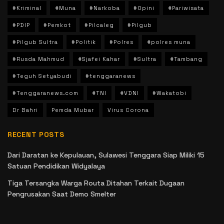
#Kriminal
#Muna
#Narkoba
#Opini
#Pariwisata
#PDIP
#Pemkot
#Pilcaleg
#Pilgub
#Pilgub Sultra
#Politik
#Polres
#polres muna
#Rusda Mahmud
#Sjafei Kahar
#Sultra
#Tambang
#Teguh Setyabudi
#tenggaranews
#Tenggaranews.com
#TNI
#VDNI
#Wakatobi
Dr Bahri
Pemda Mubar
Virus Corona
RECENT POSTS
Dari Daratan ke Kepulauan, Sulawesi Tenggara Siap Miliki 15
Satuan Pendidikan Widyalaya
Tiga Tersangka Warga Routa Ditahan Terkait Dugaan
Pengrusakan Saat Demo Smelter