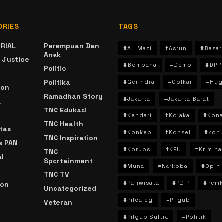
ORIES
TAGS
RIAL
Perempuan Dan
#Ali Mazi
#Asrun
#Basar
Anak
 Justice
#Bombana
#Demo
#DPR
Politic
Politika
#Gerindra
#Golkar
#Hug
ion
Ramadhan Story
#Jakarta
#Jakarta Barat
a
TNC Edukasi
#Kendari
#Kolaka
#Kon
TNC Health
tas
#Konkep
#Konsel
#kon
TNC Inspiration
s PAN
#Korupsi
#KPU
#Krimina
TNC
l
Sportainment
#Muna
#Narkoba
#Opini
TNC TV
#Pariwisata
#PDIP
#Pem
ion
Uncategorized
#Pilcaleg
#Pilgub
Veteran
n
#Pilgub Sultra
#Politik