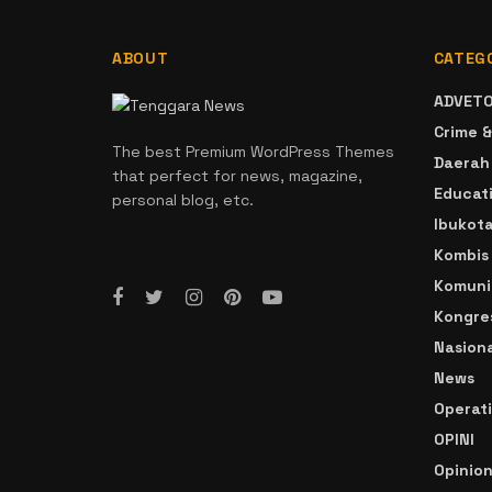
ABOUT
CATEG
ADVETO
Crime &
The best Premium WordPress Themes
Daerah
that perfect for news, magazine,
Educat
personal blog, etc.
Ibukot
Kombis
Komuni
Kongre
Nasiona
News
Operat
OPINI
Opinio