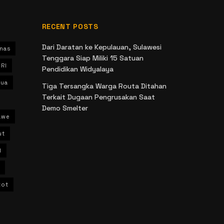
RECENT POSTS
Dari Daratan ke Kepulauan, Sulawesi
nas
Tenggara Siap Miliki 15 Satuan
 RI
Pendidikan Widyalaya
ua
Tiga Tersangka Warga Routa Ditahan
Terkait Dugaan Pengrusakan Saat
Demo Smelter
awe
ut
l
kot