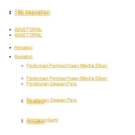
TNC Inspiration
TNC Inspiration
ADVETORIAL
ADVETORIAL
Redaksi
Redaksi
Pedoman Pemberitaan Media Siber
Pedoman Pemberitaan Media Siber
Peraturan Dewan Pers
Peraturan Dewan Pers
Redaksi
Tentang Kami
Redaksi