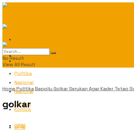
Daerah
Daerah
No Result
Politika
View All Result
Politika
Nasional
Home
Politika
Bappilu Golkar Serukan Agar Kader Tetap 
Nasional
golkar
Kombis
Kombis
OPINI
OPINI