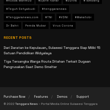
#Rusda Mahmud
#Sjafei Kahar
#Sultra
#Tambang
#Teguh Setyabudi
#tenggaranews
#Tenggaranews.com
#TNI
#VDNI
#Wakatobi
Dr Bahri
Pemda Mubar
Virus Corona
RECENT POSTS
Dari Daratan ke Kepulauan, Sulawesi Tenggara Siap Miliki 15
Satuan Pendidikan Widyalaya
Tiga Tersangka Warga Routa Ditahan Terkait Dugaan
Pengrusakan Saat Demo Smelter
Purchase Now
Features
Demos
Support
© 2022
Tenggara News
– Portal Media Online Sulawesi Tenggara