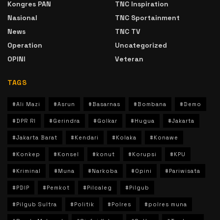
Kongres PAN
TNC Inspiration
Nasional
TNC Sportainment
News
TNC TV
Operation
Uncategorized
OPINI
Veteran
TAGS
#Ali Mazi
#Asrun
#Basarnas
#Bombana
#Demo
#DPR RI
#Gerindra
#Golkar
#Hugua
#Jakarta
#Jakarta Barat
#Kendari
#Kolaka
#Konawe
#Konkep
#Konsel
#konut
#Korupsi
#KPU
#Kriminal
#Muna
#Narkoba
#Opini
#Pariwisata
#PDIP
#Pemkot
#Pilcaleg
#Pilgub
#Pilgub Sultra
#Politik
#Polres
#polres muna