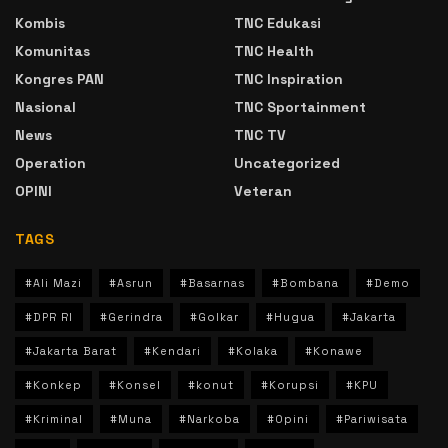
Kombis
TNC Edukasi
Komunitas
TNC Health
Kongres PAN
TNC Inspiration
Nasional
TNC Sportainment
News
TNC TV
Operation
Uncategorized
OPINI
Veteran
TAGS
#Ali Mazi
#Asrun
#Basarnas
#Bombana
#Demo
#DPR RI
#Gerindra
#Golkar
#Hugua
#Jakarta
#Jakarta Barat
#Kendari
#Kolaka
#Konawe
#Konkep
#Konsel
#konut
#Korupsi
#KPU
#Kriminal
#Muna
#Narkoba
#Opini
#Pariwisata