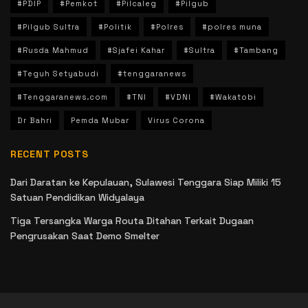
#PDIP
#Pemkot
#Pilcaleg
#Pilgub
#Pilgub Sultra
#Politik
#Polres
#polres muna
#Rusda Mahmud
#Sjafei Kahar
#Sultra
#Tambang
#Teguh Setyabudi
#tenggaranews
#Tenggaranews.com
#TNI
#VDNI
#Wakatobi
Dr Bahri
Pemda Mubar
Virus Corona
RECENT POSTS
Dari Daratan ke Kepulauan, Sulawesi Tenggara Siap Miliki 15
Satuan Pendidikan Widyalaya
Tiga Tersangka Warga Routa Ditahan Terkait Dugaan
Pengrusakan Saat Demo Smelter