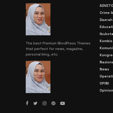
ADVETO
Crime &
Daerah
Educat
Ibukot
Kombis
The best Premium WordPress Themes
Komuni
that perfect for news, magazine,
personal blog, etc.
Kongre
Nasiona
News
Operat
OPINI
Opinio