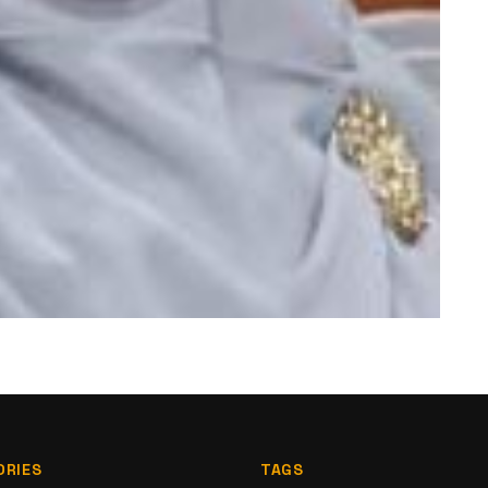
ORIES
TAGS