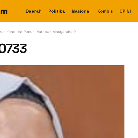
Daerah
Politika
Nasional
Kombis
OPINI
kah Kandidat Penuhi Harapan Masyarakat?
0733