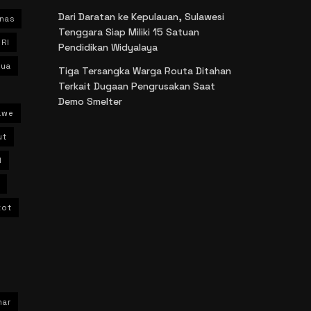
Dari Daratan ke Kepulauan, Sulawesi
nas
Tenggara Siap Miliki 15 Satuan
 RI
Pendidikan Widyalaya
ua
Tiga Tersangka Warga Routa Ditahan
Terkait Dugaan Pengrusakan Saat
Demo Smelter
awe
ut
l
kot
har