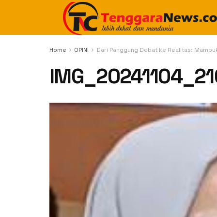
Home
OPINI
Dari Panggung Debat ke Realitas: Mampu
IMG_20241104_21