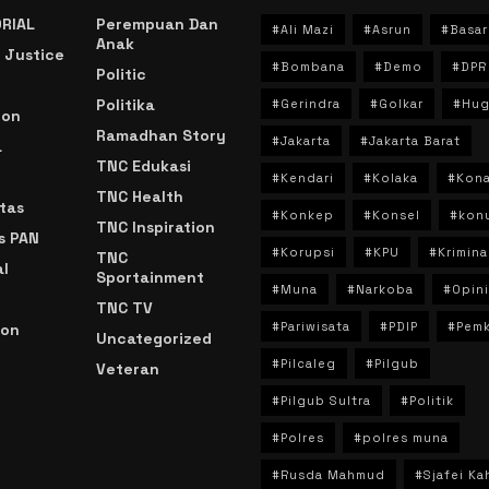
RIAL
Perempuan Dan
#Ali Mazi
#Asrun
#Basar
Anak
 Justice
#Bombana
#Demo
#DPR
Politic
Politika
#Gerindra
#Golkar
#Hug
ion
Ramadhan Story
#Jakarta
#Jakarta Barat
a
TNC Edukasi
#Kendari
#Kolaka
#Kon
TNC Health
tas
#Konkep
#Konsel
#kon
TNC Inspiration
s PAN
#Korupsi
#KPU
#Krimina
TNC
l
Sportainment
#Muna
#Narkoba
#Opini
TNC TV
#Pariwisata
#PDIP
#Pem
ion
Uncategorized
#Pilcaleg
#Pilgub
Veteran
n
#Pilgub Sultra
#Politik
#Polres
#polres muna
#Rusda Mahmud
#Sjafei Ka