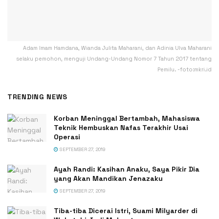
Adam Imam Hamdana, Wianda Julita Maharani, dan Adinia Ulva Maharani
selaku pemohon, menguji Undang-Undang Nomor 7 Tahun 2017 tentang
Pemilu. -foto:mkri.id
TRENDING NEWS
Korban Meninggal Bertambah, Mahasiswa
Teknik Hembuskan Nafas Terakhir Usai
Operasi
SEPTEMBER 27, 2019
Ayah Randi: Kasihan Anaku, Saya Pikir Dia
yang Akan Mandikan Jenazaku
SEPTEMBER 27, 2019
Tiba-tiba Dicerai Istri, Suami Milyarder di