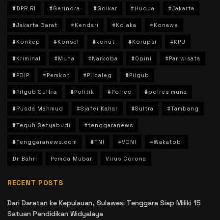
#DPR RI
#Gerindra
#Golkar
#Hugua
#Jakarta
#Jakarta Barat
#Kendari
#Kolaka
#Konawe
#Konkep
#Konsel
#konut
#Korupsi
#KPU
#Kriminal
#Muna
#Narkoba
#Opini
#Pariwisata
#PDIP
#Pemkot
#Pilcaleg
#Pilgub
#Pilgub Sultra
#Politik
#Polres
#polres muna
#Rusda Mahmud
#Sjafei Kahar
#Sultra
#Tambang
#Teguh Setyabudi
#tenggaranews
#Tenggaranews.com
#TNI
#VDNI
#Wakatobi
Dr Bahri
Pemda Mubar
Virus Corona
RECENT POSTS
Dari Daratan ke Kepulauan, Sulawesi Tenggara Siap Miliki 15
Satuan Pendidikan Widyalaya