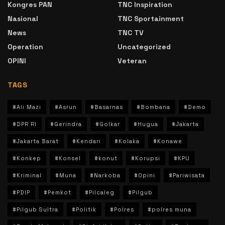
Kongres PAN
TNC Inspiration
Nasional
TNC Sportainment
News
TNC TV
Operation
Uncategorized
OPINI
Veteran
TAGS
#Ali Mazi
#Asrun
#Basarnas
#Bombana
#Demo
#DPR RI
#Gerindra
#Golkar
#Hugua
#Jakarta
#Jakarta Barat
#Kendari
#Kolaka
#Konawe
#Konkep
#Konsel
#konut
#Korupsi
#KPU
#Kriminal
#Muna
#Narkoba
#Opini
#Pariwisata
#PDIP
#Pemkot
#Pilcaleg
#Pilgub
#Pilgub Sultra
#Politik
#Polres
#polres muna