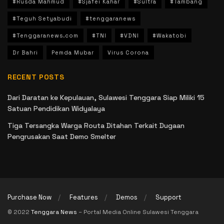
#Rusda Mahmud
#Sjafei Kahar
#Sultra
#Tambang
#Teguh Setyabudi
#tenggaranews
#Tenggaranews.com
#TNI
#VDNI
#Wakatobi
Dr Bahri
Pemda Mubar
Virus Corona
RECENT POSTS
Dari Daratan ke Kepulauan, Sulawesi Tenggara Siap Miliki 15
Satuan Pendidikan Widyalaya
Tiga Tersangka Warga Routa Ditahan Terkait Dugaan
Pengrusakan Saat Demo Smelter
Purchase Now
Features
Demos
Support
© 2022
Tenggara News
– Portal Media Online Sulawesi Tenggara