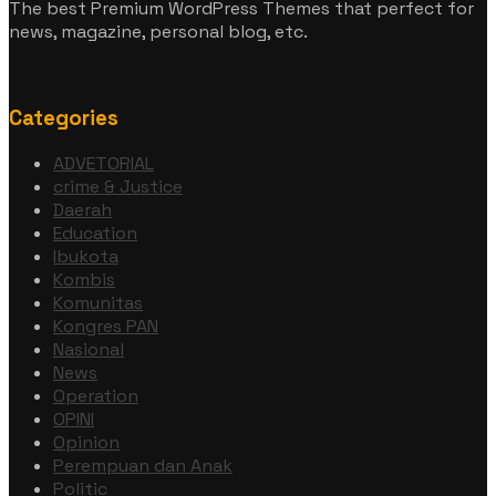
The best Premium WordPress Themes that perfect for
news, magazine, personal blog, etc.
Categories
ADVETORIAL
crime & Justice
Daerah
Education
Ibukota
Kombis
Komunitas
Kongres PAN
Nasional
News
Operation
OPINI
Opinion
Perempuan dan Anak
Politic