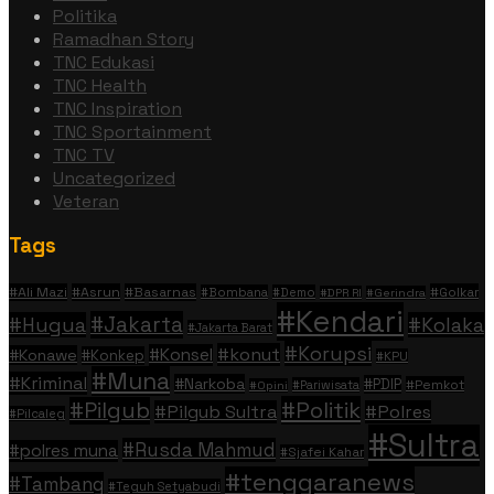
Politika
Ramadhan Story
TNC Edukasi
TNC Health
TNC Inspiration
TNC Sportainment
TNC TV
Uncategorized
Veteran
Tags
#Ali Mazi
#Asrun
#Basarnas
#Golkar
#Bombana
#Demo
#DPR RI
#Gerindra
#Kendari
#Jakarta
#Hugua
#Kolaka
#Jakarta Barat
#Korupsi
#konut
#Konsel
#Konawe
#Konkep
#KPU
#Muna
#Kriminal
#Narkoba
#PDIP
#Pemkot
#Pariwisata
#Opini
#Politik
#Pilgub
#Pilgub Sultra
#Polres
#Pilcaleg
#Sultra
#Rusda Mahmud
#polres muna
#Sjafei Kahar
#tenggaranews
#Tambang
#Teguh Setyabudi