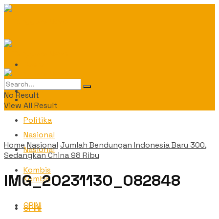
Daerah
Daerah
No Result
Politika
View All Result
Politika
Nasional
Home
Nasional
Jumlah Bendungan Indonesia Baru 300,
Nasional
Sedangkan China 98 Ribu
Kombis
IMG_20231130_082848
Kombis
OPINI
OPINI