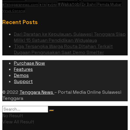
#Wakatobi
Dr Bahri
Pemda Mubar
#Tenggaranews.com
#TNI
#VDNI
Virus Corona
Recent Posts
Dari Daratan ke Kepulauan, Sulawesi Tenggara Siap
Miliki 15 Satuan Pendidikan Widyalaya
Tiga Tersangka Warga Routa Ditahan Terkait
Dugaan Pengrusakan Saat Demo Smelter
Purchase Now
Features
Demos
Support
© 2022
Tenggara News
– Portal Media Online Sulawesi
Tenggara
No Result
View All Result