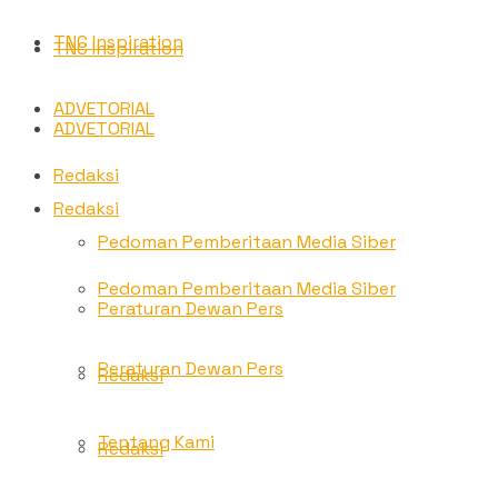
TNC Inspiration
TNC Inspiration
ADVETORIAL
ADVETORIAL
Redaksi
Redaksi
Pedoman Pemberitaan Media Siber
Pedoman Pemberitaan Media Siber
Peraturan Dewan Pers
Peraturan Dewan Pers
Redaksi
Tentang Kami
Redaksi