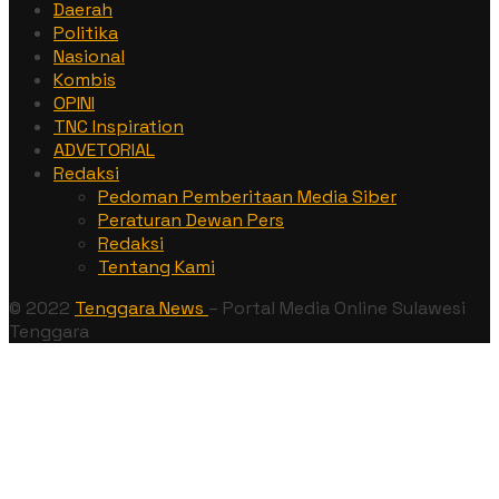
Daerah
Politika
Nasional
Kombis
OPINI
TNC Inspiration
ADVETORIAL
Redaksi
Pedoman Pemberitaan Media Siber
Peraturan Dewan Pers
Redaksi
Tentang Kami
© 2022
Tenggara News
– Portal Media Online Sulawesi
Tenggara