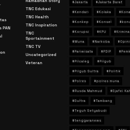
Ramadhan Story
#Jakarta
#Jakarta Barat
a
TNC Edukasi
#Kendari
#Kolaka
#Kon
TNC Health
tas
#Konkep
#Konsel
#kon
TNC Inspiration
s PAN
#Korupsi
#KPU
#Krimina
TNC
l
Sportainment
#Muna
#Narkoba
#Opini
TNC TV
#Pariwisata
#PDIP
#Pem
ion
Uncategorized
#Pilcaleg
#Pilgub
Veteran
n
#Pilgub Sultra
#Politik
#Polres
#polres muna
#Rusda Mahmud
#Sjafei Ka
#Sultra
#Tambang
#Teguh Setyabudi
#tenggaranews