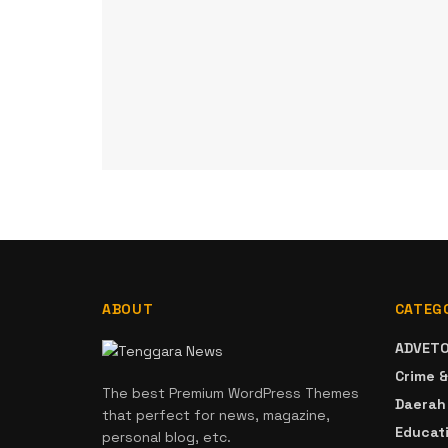
ABOUT
CATEG
ADVETO
Crime &
The best Premium WordPress Themes
Daerah
that perfect for news, magazine,
Educat
personal blog, etc.