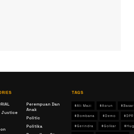
ORIES
TAGS
RIAL
Perempuan Dan
#Ali Mazi
#Asrun
#Basar
Anak
 Justice
#Bombana
#Demo
#DPR
Politic
Politika
#Gerindra
#Golkar
#Hug
ion