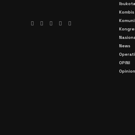
Ibukot
Kombis
Komuni
Kongre
Nasiona
News
Operat
OPINI
Opinio