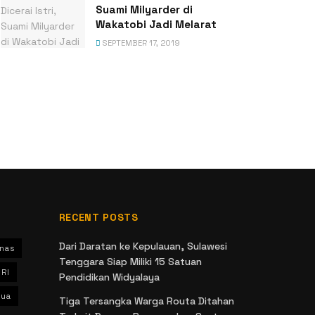
Suami Milyarder di
Wakatobi Jadi Melarat
SEPTEMBER 17, 2019
RECENT POSTS
Dari Daratan ke Kepulauan, Sulawesi
nas
Tenggara Siap Miliki 15 Satuan
 RI
Pendidikan Widyalaya
ua
Tiga Tersangka Warga Routa Ditahan