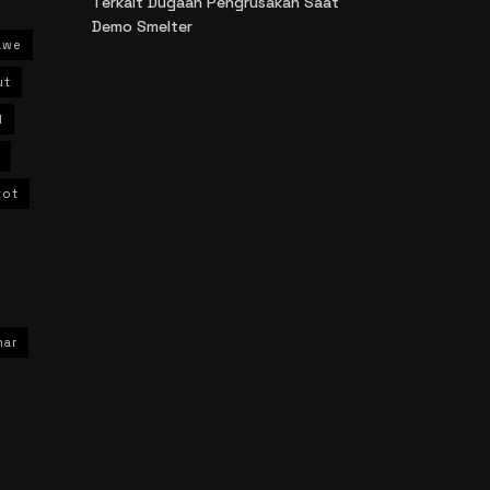
Terkait Dugaan Pengrusakan Saat
Demo Smelter
awe
ut
l
kot
har