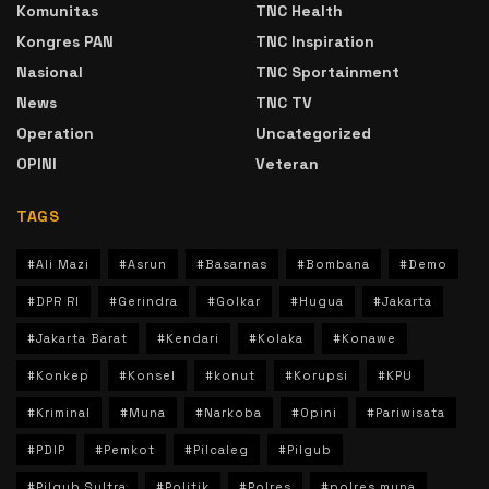
Komunitas
TNC Health
Kongres PAN
TNC Inspiration
Nasional
TNC Sportainment
News
TNC TV
Operation
Uncategorized
OPINI
Veteran
TAGS
#Ali Mazi
#Asrun
#Basarnas
#Bombana
#Demo
#DPR RI
#Gerindra
#Golkar
#Hugua
#Jakarta
#Jakarta Barat
#Kendari
#Kolaka
#Konawe
#Konkep
#Konsel
#konut
#Korupsi
#KPU
#Kriminal
#Muna
#Narkoba
#Opini
#Pariwisata
#PDIP
#Pemkot
#Pilcaleg
#Pilgub
#Pilgub Sultra
#Politik
#Polres
#polres muna