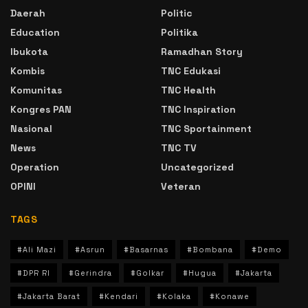
Daerah
Politic
Education
Politika
Ibukota
Ramadhan Story
Kombis
TNC Edukasi
Komunitas
TNC Health
Kongres PAN
TNC Inspiration
Nasional
TNC Sportainment
News
TNC TV
Operation
Uncategorized
OPINI
Veteran
TAGS
#Ali Mazi
#Asrun
#Basarnas
#Bombana
#Demo
#DPR RI
#Gerindra
#Golkar
#Hugua
#Jakarta
#Jakarta Barat
#Kendari
#Kolaka
#Konawe