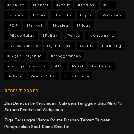
#Konkep
#Konsel
#konut
#Korupsi
#KPU
#Kriminal
#Muna
#Narkoba
#Opini
#Pariwisata
#PDIP
#Pemkot
#Pilcaleg
#Pilgub
#Pilgub Sultra
#Politik
#Polres
#polres muna
#Rusda Mahmud
#Sjafei Kahar
#Sultra
#Tambang
#Teguh Setyabudi
#tenggaranews
#Tenggaranews.com
#TNI
#VDNI
#Wakatobi
Dr Bahri
Pemda Mubar
Virus Corona
RECENT POSTS
Dari Daratan ke Kepulauan, Sulawesi Tenggara Siap Miliki 15
Satuan Pendidikan Widyalaya
Tiga Tersangka Warga Routa Ditahan Terkait Dugaan
Pengrusakan Saat Demo Smelter