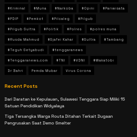
#Kriminal
#Muna
#Narkoba
#Opini
#Pariwisata
#PDIP
#Pemkot
#Pilcaleg
#Pilgub
#Pilgub Sultra
#Politik
#Polres
#polres muna
#Rusda Mahmud
#Sjafei Kahar
#Sultra
#Tambang
#Teguh Setyabudi
#tenggaranews
#Tenggaranews.com
#TNI
#VDNI
#Wakatobi
Dr Bahri
Pemda Mubar
Virus Corona
Recent Posts
Dari Daratan ke Kepulauan, Sulawesi Tenggara Siap Miliki 15
Satuan Pendidikan Widyalaya
Tiga Tersangka Warga Routa Ditahan Terkait Dugaan
Pengrusakan Saat Demo Smelter