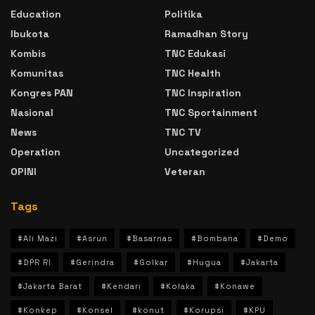
Education
Politika
Ibukota
Ramadhan Story
Kombis
TNC Edukasi
Komunitas
TNC Health
Kongres PAN
TNC Inspiration
Nasional
TNC Sportainment
News
TNC TV
Operation
Uncategorized
OPINI
Veteran
Tags
#Ali Mazi
#Asrun
#Basarnas
#Bombana
#Demo
#DPR RI
#Gerindra
#Golkar
#Hugua
#Jakarta
#Jakarta Barat
#Kendari
#Kolaka
#Konawe
#Konkep
#Konsel
#konut
#Korupsi
#KPU