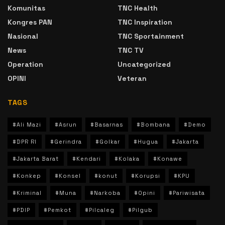
Komunitas
TNC Health
Kongres PAN
TNC Inspiration
Nasional
TNC Sportainment
News
TNC TV
Operation
Uncategorized
OPINI
Veteran
TAGS
#Ali Mazi
#Asrun
#Basarnas
#Bombana
#Demo
#DPR RI
#Gerindra
#Golkar
#Hugua
#Jakarta
#Jakarta Barat
#Kendari
#Kolaka
#Konawe
#Konkep
#Konsel
#konut
#Korupsi
#KPU
#Kriminal
#Muna
#Narkoba
#Opini
#Pariwisata
#PDIP
#Pemkot
#Pilcaleg
#Pilgub