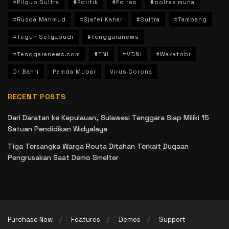
#Pilgub Sultra
#Politik
#Polres
#polres muna
#Rusda Mahmud
#Sjafei Kahar
#Sultra
#Tambang
#Teguh Setyabudi
#tenggaranews
#Tenggaranews.com
#TNI
#VDNI
#Wakatobi
Dr Bahri
Pemda Mubar
Virus Corona
RECENT POSTS
Dari Daratan ke Kepulauan, Sulawesi Tenggara Siap Miliki 15
Satuan Pendidikan Widyalaya
Tiga Tersangka Warga Routa Ditahan Terkait Dugaan
Pengrusakan Saat Demo Smelter
Purchase Now
Features
Demos
Support