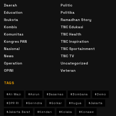
Daerah
Politic
Education
Politika
Ibukota
Ramadhan Story
Kombis
TNC Edukasi
Komunitas
TNC Health
Kongres PAN
TNC Inspiration
Nasional
TNC Sportainment
News
TNC TV
Operation
Uncategorized
OPINI
Veteran
TAGS
#Ali Mazi
#Asrun
#Basarnas
#Bombana
#Demo
#DPR RI
#Gerindra
#Golkar
#Hugua
#Jakarta
#Jakarta Barat
#Kendari
#Kolaka
#Konawe