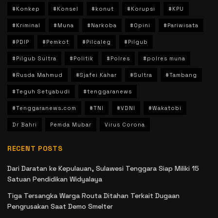
#Konkep
#Konsel
#konut
#Korupsi
#KPU
#Kriminal
#Muna
#Narkoba
#Opini
#Pariwisata
#PDIP
#Pemkot
#Pilcaleg
#Pilgub
#Pilgub Sultra
#Politik
#Polres
#polres muna
#Rusda Mahmud
#Sjafei Kahar
#Sultra
#Tambang
#Teguh Setyabudi
#tenggaranews
#Tenggaranews.com
#TNI
#VDNI
#Wakatobi
Dr Bahri
Pemda Mubar
Virus Corona
RECENT POSTS
Dari Daratan ke Kepulauan, Sulawesi Tenggara Siap Miliki 15
Satuan Pendidikan Widyalaya
Tiga Tersangka Warga Routa Ditahan Terkait Dugaan
Pengrusakan Saat Demo Smelter