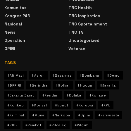
Komunitas
TNC Health
Kongres PAN
TNC Inspiration
Nasional
TNC Sportainment
News
TNC TV
Operation
Uncategorized
OPINI
Veteran
TAGS
#Ali Mazi
#Asrun
#Basarnas
#Bombana
#Demo
#DPR RI
#Gerindra
#Golkar
#Hugua
#Jakarta
#Jakarta Barat
#Kendari
#Kolaka
#Konawe
#Konkep
#Konsel
#konut
#Korupsi
#KPU
#Kriminal
#Muna
#Narkoba
#Opini
#Pariwisata
#PDIP
#Pemkot
#Pilcaleg
#Pilgub