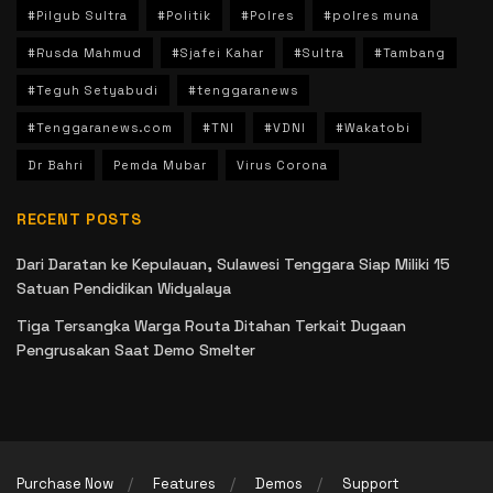
#Pilgub Sultra
#Politik
#Polres
#polres muna
#Rusda Mahmud
#Sjafei Kahar
#Sultra
#Tambang
#Teguh Setyabudi
#tenggaranews
#Tenggaranews.com
#TNI
#VDNI
#Wakatobi
Dr Bahri
Pemda Mubar
Virus Corona
RECENT POSTS
Dari Daratan ke Kepulauan, Sulawesi Tenggara Siap Miliki 15
Satuan Pendidikan Widyalaya
Tiga Tersangka Warga Routa Ditahan Terkait Dugaan
Pengrusakan Saat Demo Smelter
Purchase Now
Features
Demos
Support