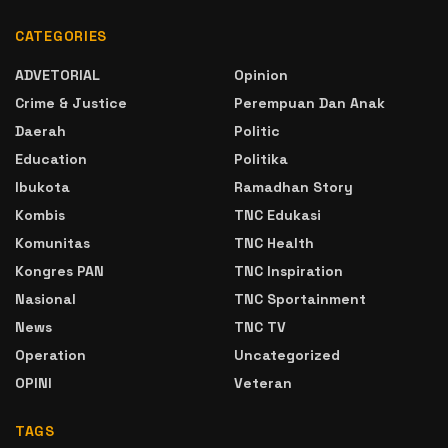
CATEGORIES
ADVETORIAL
Opinion
Crime & Justice
Perempuan Dan Anak
Daerah
Politic
Education
Politika
Ibukota
Ramadhan Story
Kombis
TNC Edukasi
Komunitas
TNC Health
Kongres PAN
TNC Inspiration
Nasional
TNC Sportainment
News
TNC TV
Operation
Uncategorized
OPINI
Veteran
TAGS