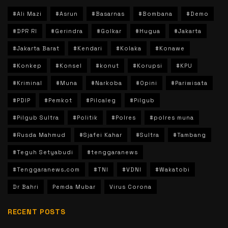
#Ali Mazi
#Asrun
#Basarnas
#Bombana
#Demo
#DPR RI
#Gerindra
#Golkar
#Hugua
#Jakarta
#Jakarta Barat
#Kendari
#Kolaka
#Konawe
#Konkep
#Konsel
#konut
#Korupsi
#KPU
#Kriminal
#Muna
#Narkoba
#Opini
#Pariwisata
#PDIP
#Pemkot
#Pilcaleg
#Pilgub
#Pilgub Sultra
#Politik
#Polres
#polres muna
#Rusda Mahmud
#Sjafei Kahar
#Sultra
#Tambang
#Teguh Setyabudi
#tenggaranews
#Tenggaranews.com
#TNI
#VDNI
#Wakatobi
Dr Bahri
Pemda Mubar
Virus Corona
RECENT POSTS