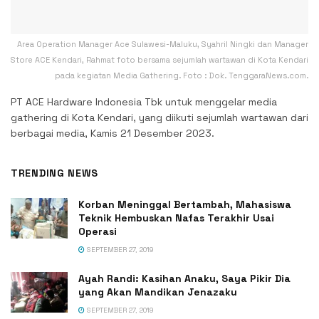
Area Operation Manager Ace Sulawesi-Maluku, Syahril Ningki dan Manager
Store ACE Kendari, Rahmat foto bersama sejumlah wartawan di Kota Kendari
pada kegiatan Media Gathering. Foto : Dok. TenggaraNews.com.
PT ACE Hardware Indonesia Tbk untuk menggelar media
gathering di Kota Kendari, yang diikuti sejumlah wartawan dari
berbagai media, Kamis 21 Desember 2023.
TRENDING NEWS
Korban Meninggal Bertambah, Mahasiswa
Teknik Hembuskan Nafas Terakhir Usai
Operasi
SEPTEMBER 27, 2019
Ayah Randi: Kasihan Anaku, Saya Pikir Dia
yang Akan Mandikan Jenazaku
SEPTEMBER 27, 2019