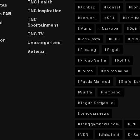
TNC Health
tas
#Konkep
#Konsel
#kon
TNC Inspiration
s PAN
#Korupsi
#KPU
#Krimina
TNC
l
Sportainment
#Muna
#Narkoba
#Opini
TNC TV
#Pariwisata
#PDIP
#Pem
ion
Uncategorized
#Pilcaleg
#Pilgub
Veteran
n
#Pilgub Sultra
#Politik
#Polres
#polres muna
#Rusda Mahmud
#Sjafei Ka
#Sultra
#Tambang
#Teguh Setyabudi
#tenggaranews
#Tenggaranews.com
#TNI
#VDNI
#Wakatobi
Dr Bah