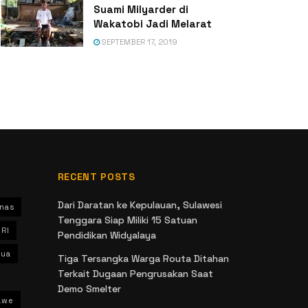
Suami Milyarder di
Wakatobi Jadi Melarat
SEPTEMBER 17, 2019
RECENT POSTS
Dari Daratan ke Kepulauan, Sulawesi
nas
Tenggara Siap Miliki 15 Satuan
 RI
Pendidikan Widyalaya
ua
Tiga Tersangka Warga Routa Ditahan
Terkait Dugaan Pengrusakan Saat
Demo Smelter
awe