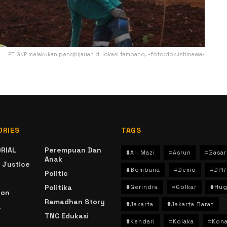
PT GKP melakukan penghijauan di lokasi tambang. -foto:dok.istimewa-
ORIES
TAGS
RIAL
Perempuan Dan
#Ali Mazi
#Asrun
#Basar
Anak
 Justice
#Bombana
#Demo
#DPR
Politic
Politika
#Gerindra
#Golkar
#Hug
ion
Ramadhan Story
#Jakarta
#Jakarta Barat
a
TNC Edukasi
#Kendari
#Kolaka
#Kon