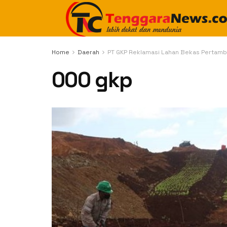
Home
Daerah
PT GKP Reklamasi Lahan Bekas Pertam
000 gkp