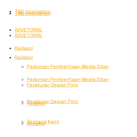
TNC Inspiration
TNC Inspiration
ADVETORIAL
ADVETORIAL
Redaksi
Redaksi
Pedoman Pemberitaan Media Siber
Pedoman Pemberitaan Media Siber
Peraturan Dewan Pers
Peraturan Dewan Pers
Redaksi
Tentang Kami
Redaksi