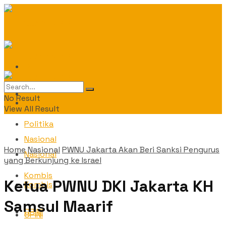
Daerah
Daerah
No Result
Politika
View All Result
Politika
Nasional
Home
Nasional
PWNU Jakarta Akan Beri Sanksi Pengurus
Nasional
yang Berkunjung ke Israel
Kombis
Ketua PWNU DKI Jakarta KH
Kombis
Samsul Maarif
OPINI
OPINI