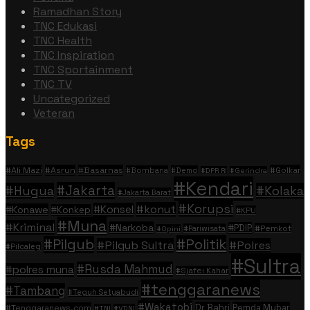
Ramadhan Story
TNC Edukasi
TNC Health
TNC Inspiration
TNC Sportainment
TNC TV
Uncategorized
Veteran
Tags
#Ali Mazi
#Asrun
#Basarnas
#Golkar
#Bombana
#Demo
#DPR RI
#Gerindra
#Kendari
#Jakarta
#Hugua
#Kolaka
#Jakarta Barat
#Korupsi
#konut
#Konsel
#Konawe
#Konkep
#KPU
#Muna
#Kriminal
#Narkoba
#PDIP
#Pemkot
#Pariwisata
#Opini
#Politik
#Pilgub
#Pilgub Sultra
#Polres
#Pilcaleg
#Sultra
#Rusda Mahmud
#polres muna
#Sjafei Kahar
#tenggaranews
#Tambang
#Teguh Setyabudi
#Wakatobi
Dr Bahri
Pemda Mubar
#Tenggaranews.com
#TNI
#VDNI