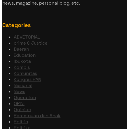
news, magazine, personal blog, etc.
Categories
ADVETORIAL
crime & Justice
Daerah
Education
Ibukota
Kombis
Komunitas
Kongres PAN
Nasional
News
Operation
OPINI
Opinion
Perempuan dan Anak
Politic
Politika