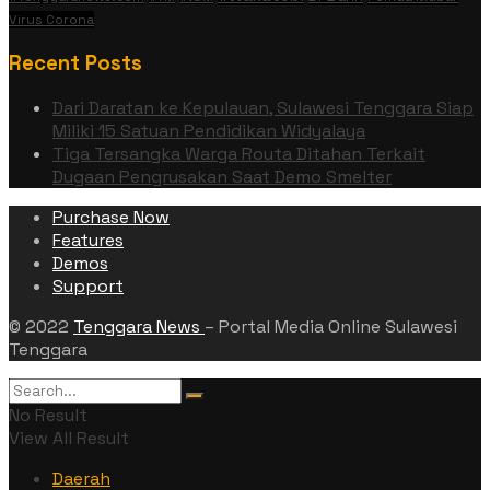
Virus Corona
Recent Posts
Dari Daratan ke Kepulauan, Sulawesi Tenggara Siap
Miliki 15 Satuan Pendidikan Widyalaya
Tiga Tersangka Warga Routa Ditahan Terkait
Dugaan Pengrusakan Saat Demo Smelter
Purchase Now
Features
Demos
Support
© 2022
Tenggara News
– Portal Media Online Sulawesi
Tenggara
No Result
View All Result
Daerah