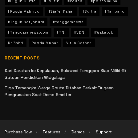
#Pilgub Sultra
#Politik
#Polres
#polres muna
#Rusda Mahmud
#Sjafei Kahar
#Sultra
#Tambang
#Teguh Setyabudi
#tenggaranews
#Tenggaranews.com
#TNI
#VDNI
#Wakatobi
Dr Bahri
Pemda Mubar
Virus Corona
RECENT POSTS
Dari Daratan ke Kepulauan, Sulawesi Tenggara Siap Miliki 15
Satuan Pendidikan Widyalaya
Tiga Tersangka Warga Routa Ditahan Terkait Dugaan
Pengrusakan Saat Demo Smelter
Purchase Now
Features
Demos
Support