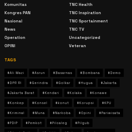
Komunitas
TNC Health
Kongres PAN
TNC Inspiration
Nasional
TNC Sportainment
News
TNC TV
Operation
Uncategorized
OPINI
Veteran
TAGS
#Ali Mazi
#Asrun
#Basarnas
#Bombana
#Demo
#DPR RI
#Gerindra
#Golkar
#Hugua
#Jakarta
#Jakarta Barat
#Kendari
#Kolaka
#Konawe
#Konkep
#Konsel
#konut
#Korupsi
#KPU
#Kriminal
#Muna
#Narkoba
#Opini
#Pariwisata
#PDIP
#Pemkot
#Pilcaleg
#Pilgub