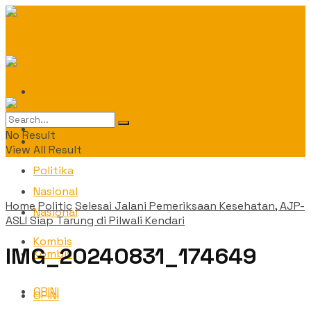
Daerah
Daerah
No Result
Politika
View All Result
Politika
Nasional
Home
Politic
Selesai Jalani Pemeriksaan Kesehatan, AJP-
Nasional
ASLI Siap Tarung di Pilwali Kendari
Kombis
IMG_20240831_174649
Kombis
OPINI
OPINI