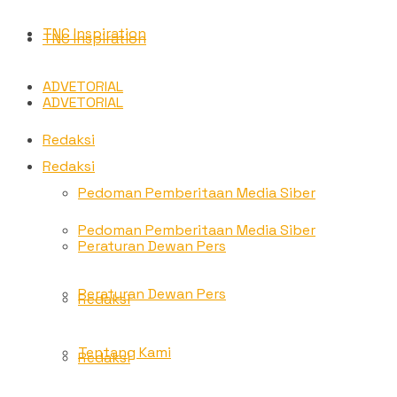
TNC Inspiration
TNC Inspiration
ADVETORIAL
ADVETORIAL
Redaksi
Redaksi
Pedoman Pemberitaan Media Siber
Pedoman Pemberitaan Media Siber
Peraturan Dewan Pers
Peraturan Dewan Pers
Redaksi
Tentang Kami
Redaksi