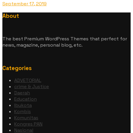
September 17, 2019
About
The best Premium WordPress Themes that perfect for
news, magazine, personal blog, etc.
Categories
ADVETORIAL
crime & Justice
Daerah
Education
Ibukota
Kombis
Komunitas
Kongres PAN
Nasional