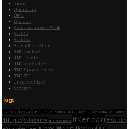
News
Operation
OPINI
Opinion
Perempuan dan Anak
Politic
Politika
Ramadhan Story
TNC Edukasi
TNC Health
TNC Inspiration
TNC Sportainment
TNC TV
Uncategorized
Veteran
Tags
#Ali Mazi
#Asrun
#Basarnas
#Golkar
#Bombana
#Demo
#DPR RI
#Gerindra
#Kendari
#Jakarta
#Hugua
#Kolaka
#Jakarta Barat
#Korupsi
#konut
#Konsel
#Konawe
#Konkep
#KPU