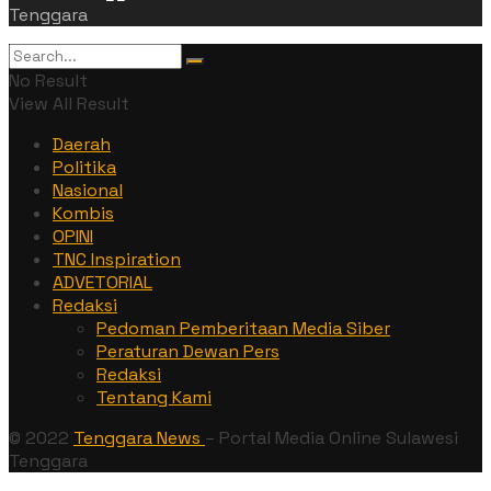
Tenggara
No Result
View All Result
Daerah
Politika
Nasional
Kombis
OPINI
TNC Inspiration
ADVETORIAL
Redaksi
Pedoman Pemberitaan Media Siber
Peraturan Dewan Pers
Redaksi
Tentang Kami
© 2022
Tenggara News
– Portal Media Online Sulawesi
Tenggara