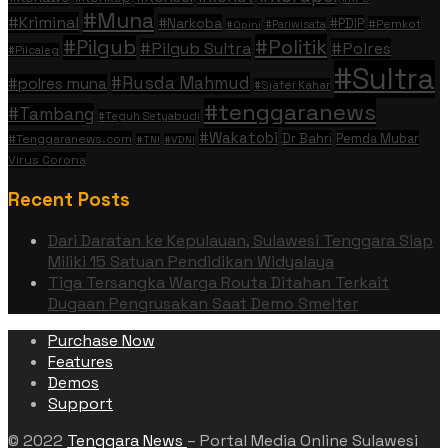
#Muna
#Kriminal
#Narkoba
#PDIP
#Pemkot
#Pariwisata
#Opini
#Politik
#Pilgub
#Pilgub Sultra
#Polres
#Pilcaleg
#Sultra
#Rusda Mahmud
#polres muna
#Sjafei Kahar
#tenggaranews
#Tambang
#Teguh Setyabudi
#Wakatobi
Dr Bahri
Pemda Mubar
#Tenggaranews.com
#TNI
#VDNI
Virus Corona
Recent Posts
Dari Daratan ke Kepulauan, Sulawesi Tenggara Siap
Miliki 15 Satuan Pendidikan Widyalaya
Tiga Tersangka Warga Routa Ditahan Terkait
Dugaan Pengrusakan Saat Demo Smelter
Purchase Now
Features
Demos
Support
© 2022
Tenggara News
– Portal Media Online Sulawesi