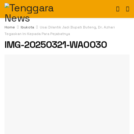
Home
Ibukota
Usai Dilantik Jadi Bupati Buteng, Dr. Azhari
Tegaskan Ini Kepada Para Pejabatnya
IMG-20250321-WA0030