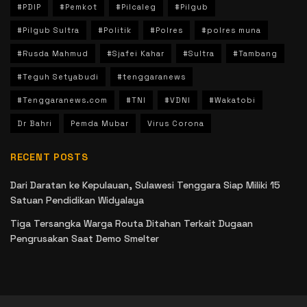
#PDIP
#Pemkot
#Pilcaleg
#Pilgub
#Pilgub Sultra
#Politik
#Polres
#polres muna
#Rusda Mahmud
#Sjafei Kahar
#Sultra
#Tambang
#Teguh Setyabudi
#tenggaranews
#Tenggaranews.com
#TNI
#VDNI
#Wakatobi
Dr Bahri
Pemda Mubar
Virus Corona
RECENT POSTS
Dari Daratan ke Kepulauan, Sulawesi Tenggara Siap Miliki 15
Satuan Pendidikan Widyalaya
Tiga Tersangka Warga Routa Ditahan Terkait Dugaan
Pengrusakan Saat Demo Smelter