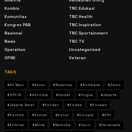
Ibukota
Ramadhan Story
Kombis
TNC Edukasi
Komunitas
TNC Health
Kongres PAN
TNC Inspiration
Nasional
TNC Sportainment
News
TNC TV
Operation
Uncategorized
OPINI
Veteran
TAGS
#Ali Mazi
#Asrun
#Basarnas
#Bombana
#Demo
#DPR RI
#Gerindra
#Golkar
#Hugua
#Jakarta
#Jakarta Barat
#Kendari
#Kolaka
#Konawe
#Konkep
#Konsel
#konut
#Korupsi
#KPU
#Kriminal
#Muna
#Narkoba
#Opini
#Pariwisata