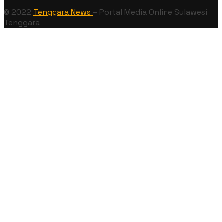
© 2022
Tenggara News
– Portal Media Online Sulawesi
Tenggara