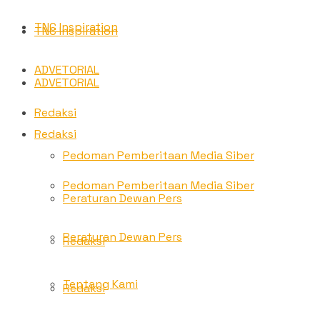
TNC Inspiration
TNC Inspiration
ADVETORIAL
ADVETORIAL
Redaksi
Redaksi
Pedoman Pemberitaan Media Siber
Pedoman Pemberitaan Media Siber
Peraturan Dewan Pers
Peraturan Dewan Pers
Redaksi
Tentang Kami
Redaksi