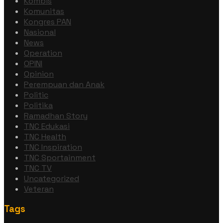
Kombis
Komunitas
Kongres PAN
Nasional
News
Operation
OPINI
Opinion
Perempuan dan Anak
Politic
Politika
Ramadhan Story
TNC Edukasi
TNC Health
TNC Inspiration
TNC Sportainment
TNC TV
Uncategorized
Veteran
Tags