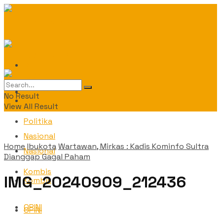
Daerah
Daerah
No Result
Politika
View All Result
Politika
Nasional
Home
Ibukota
Wartawan, Mirkas : Kadis Kominfo Sultra
Nasional
Dianggap Gagal Paham
Kombis
IMG_20240909_212436
Kombis
OPINI
OPINI