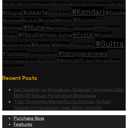
#Ali Mazi
#Asrun
#Basarnas
#Golkar
#Bombana
#Demo
#DPR RI
#Gerindra
#Kendari
#Jakarta
#Hugua
#Kolaka
#Jakarta Barat
#Korupsi
#konut
#Konsel
#Konawe
#Konkep
#KPU
#Muna
#Kriminal
#Narkoba
#PDIP
#Pemkot
#Pariwisata
#Opini
#Politik
#Pilgub
#Pilgub Sultra
#Polres
#Pilcaleg
#Sultra
#Rusda Mahmud
#polres muna
#Sjafei Kahar
#tenggaranews
#Tambang
#Teguh Setyabudi
#Wakatobi
Dr Bahri
Pemda Mubar
#Tenggaranews.com
#TNI
#VDNI
Virus Corona
Recent Posts
Dari Daratan ke Kepulauan, Sulawesi Tenggara Siap
Miliki 15 Satuan Pendidikan Widyalaya
Tiga Tersangka Warga Routa Ditahan Terkait
Dugaan Pengrusakan Saat Demo Smelter
Purchase Now
Features