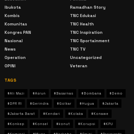
Ibukota
Ramadhan Story
Kombis
TNC Edukasi
Komunitas
TNC Health
Kongres PAN
TNC Inspiration
Nasional
TNC Sportainment
News
TNC TV
Operation
Uncategorized
OPINI
Veteran
TAGS
#Ali Mazi
#Asrun
#Basarnas
#Bombana
#Demo
#DPR RI
#Gerindra
#Golkar
#Hugua
#Jakarta
#Jakarta Barat
#Kendari
#Kolaka
#Konawe
#Konkep
#Konsel
#konut
#Korupsi
#KPU
#Kriminal
#Muna
#Narkoba
#Opini
#Pariwisata