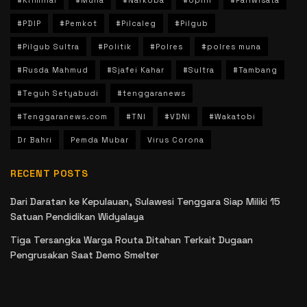
#PDIP
#Pemkot
#Pilcaleg
#Pilgub
#Pilgub Sultra
#Politik
#Polres
#polres muna
#Rusda Mahmud
#Sjafei Kahar
#Sultra
#Tambang
#Teguh Setyabudi
#tenggaranews
#Tenggaranews.com
#TNI
#VDNI
#Wakatobi
Dr Bahri
Pemda Mubar
Virus Corona
RECENT POSTS
Dari Daratan ke Kepulauan, Sulawesi Tenggara Siap Miliki 15
Satuan Pendidikan Widyalaya
Tiga Tersangka Warga Routa Ditahan Terkait Dugaan
Pengrusakan Saat Demo Smelter