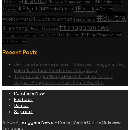
#Muna
#Kriminal
#Narkoba
#PDIP
#Pemkot
#Pariwisata
#Opini
#Politik
#Pilgub
#Pilgub Sultra
#Polres
#Pilcaleg
#Sultra
#Rusda Mahmud
#polres muna
#Sjafei Kahar
#tenggaranews
#Tambang
#Teguh Setyabudi
#Wakatobi
Dr Bahri
Pemda Mubar
#Tenggaranews.com
#TNI
#VDNI
Virus Corona
Recent Posts
Dari Daratan ke Kepulauan, Sulawesi Tenggara Siap
Miliki 15 Satuan Pendidikan Widyalaya
Tiga Tersangka Warga Routa Ditahan Terkait
Dugaan Pengrusakan Saat Demo Smelter
Purchase Now
Features
Demos
Support
© 2022
Tenggara News
– Portal Media Online Sulawesi
Tenggara