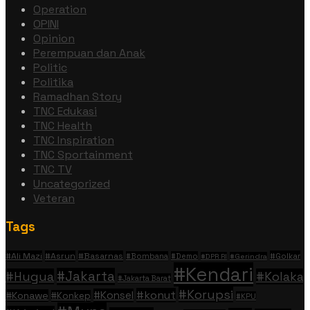
Operation
OPINI
Opinion
Perempuan dan Anak
Politic
Politika
Ramadhan Story
TNC Edukasi
TNC Health
TNC Inspiration
TNC Sportainment
TNC TV
Uncategorized
Veteran
Tags
#Ali Mazi
#Asrun
#Basarnas
#Golkar
#Bombana
#Demo
#DPR RI
#Gerindra
#Kendari
#Jakarta
#Hugua
#Kolaka
#Jakarta Barat
#Korupsi
#konut
#Konsel
#Konawe
#Konkep
#KPU