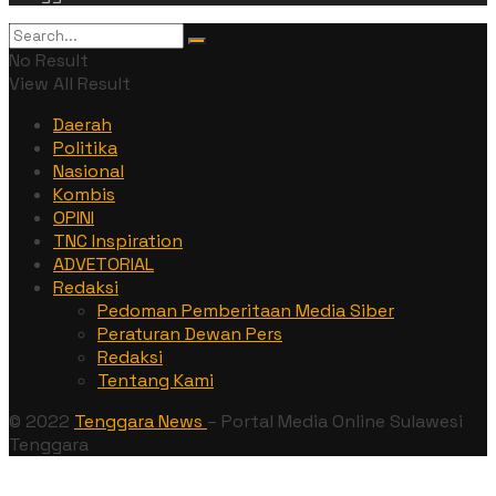
No Result
View All Result
Daerah
Politika
Nasional
Kombis
OPINI
TNC Inspiration
ADVETORIAL
Redaksi
Pedoman Pemberitaan Media Siber
Peraturan Dewan Pers
Redaksi
Tentang Kami
© 2022
Tenggara News
– Portal Media Online Sulawesi
Tenggara