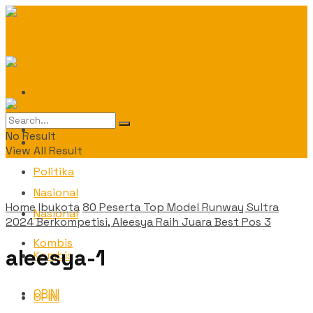
Daerah
Daerah
No Result
Politika
View All Result
Politika
Nasional
Home
Ibukota
80 Peserta Top Model Runway Sultra
Nasional
2024 Berkompetisi, Aleesya Raih Juara Best Pos 3
Kombis
aleesya-1
Kombis
OPINI
OPINI