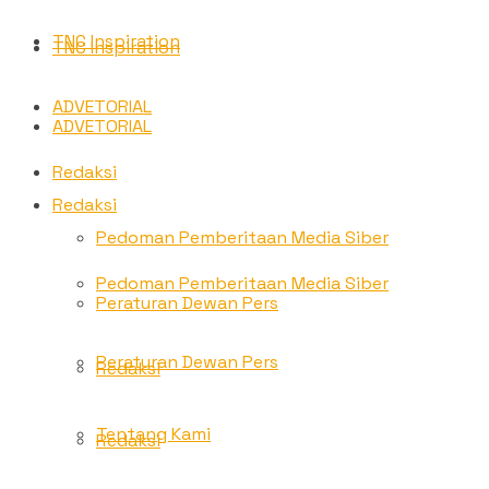
TNC Inspiration
TNC Inspiration
ADVETORIAL
ADVETORIAL
Redaksi
Redaksi
Pedoman Pemberitaan Media Siber
Pedoman Pemberitaan Media Siber
Peraturan Dewan Pers
Peraturan Dewan Pers
Redaksi
Tentang Kami
Redaksi