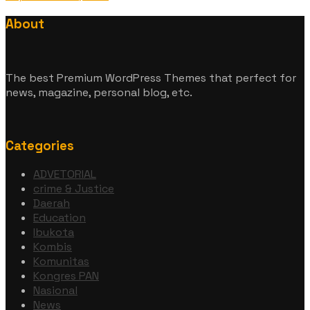
About
The best Premium WordPress Themes that perfect for
news, magazine, personal blog, etc.
Categories
ADVETORIAL
crime & Justice
Daerah
Education
Ibukota
Kombis
Komunitas
Kongres PAN
Nasional
News