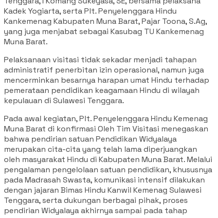
Tenggara, I Komang Sukeyasa, SE, bersama pelaksana
Kadek Yogiarta, serta Plt. Penyelenggara Hindu
Kankemenag Kabupaten Muna Barat, Pajar Toona, S.Ag,
yang juga menjabat sebagai Kasubag TU Kankemenag
Muna Barat.
Pelaksanaan visitasi tidak sekadar menjadi tahapan
administratif penerbitan izin operasional, namun juga
mencerminkan besarnya harapan umat Hindu terhadap
pemerataan pendidikan keagamaan Hindu di wilayah
kepulauan di Sulawesi Tenggara.
Pada awal kegiatan, Plt. Penyelenggara Hindu Kemenag
Muna Barat di konfirmasi Oleh Tim Visitasi menegaskan
bahwa pendirian satuan Pendidikan Widyalaya
merupakan cita-cita yang telah lama diperjuangkan
oleh masyarakat Hindu di Kabupaten Muna Barat. Melalui
pengalaman pengelolaan satuan pendidikan, khususnya
pada Madrasah Swasta, komunikasi intensif dilakukan
dengan jajaran Bimas Hindu Kanwil Kemenag Sulawesi
Tenggara, serta dukungan berbagai pihak, proses
pendirian Widyalaya akhirnya sampai pada tahap