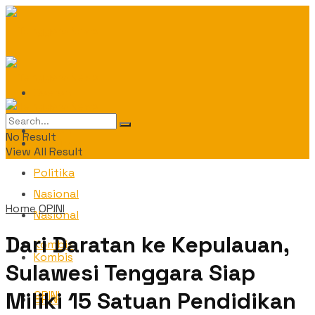
Daerah
Daerah
No Result
Politika
View All Result
Politika
Nasional
Home
OPINI
Nasional
Dari Daratan ke Kepulauan,
Kombis
Kombis
Sulawesi Tenggara Siap
Miliki 15 Satuan Pendidikan
OPINI
OPINI