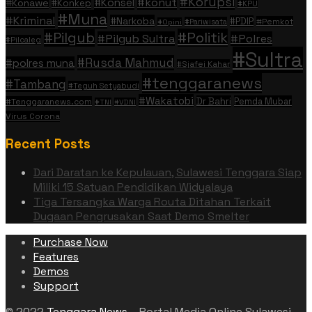
#Korupsi
#konut
#Konsel
#Konawe
#Konkep
#KPU
#Muna
#Kriminal
#Narkoba
#PDIP
#Pemkot
#Pariwisata
#Opini
#Politik
#Pilgub
#Pilgub Sultra
#Polres
#Pilcaleg
#Sultra
#Rusda Mahmud
#polres muna
#Sjafei Kahar
#tenggaranews
#Tambang
#Teguh Setyabudi
#Wakatobi
Dr Bahri
Pemda Mubar
#Tenggaranews.com
#TNI
#VDNI
Virus Corona
Recent Posts
Dari Daratan ke Kepulauan, Sulawesi Tenggara Siap
Miliki 15 Satuan Pendidikan Widyalaya
Tiga Tersangka Warga Routa Ditahan Terkait
Dugaan Pengrusakan Saat Demo Smelter
Purchase Now
Features
Demos
Support
© 2022
Tenggara News
– Portal Media Online Sulawesi