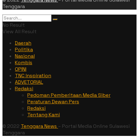
Tenggara
No Result
View All Result
Daerah
Politika
Nasional
Kombis
OPINI
TNC Inspiration
ADVETORIAL
Redaksi
Pedoman Pemberitaan Media Siber
Peraturan Dewan Pers
Redaksi
Tentang Kami
© 2022
Tenggara News
– Portal Media Online Sulawesi
Tenggara