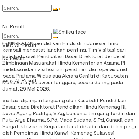
Tentang Kami
No Result
PENINGKATAN pendidikan Hindu di Indonesia Timur
View All Result
kembali mencatat langkah penting. Tim Visitasi dari
Subdirektorat Pendidikan Dasar Direktorat Jenderal
No Result
Bimbingan Masyarakat Hindu Kementerian Agama RI
melaksanakan visitasi izin pendirian dan operasional
pada Pratama Widyalaya Aksara Genitri di Kabupaten
View All Result
Muna Barat, Sulawesi Tenggara, secara daring pada
Jumat, 29 Mei 2026.
Visitasi dipimpin langsung oleh Kasubdit Pendidikan
Dasar, pada Direktorat Pendidikan Hindu Kemenag RI,
Dewa Agung Raditya, S.Ag, bersama tim yang terdiri dari
Putu Arya Dharma, S.Pd, Made Sudana, S.Pd, Gunadi, dan
Surya Oktavianis. Kegiatan turut dihadiri dan didampingi
oleh Pembimas Hindu Kanwil Kemenag Sulawesi