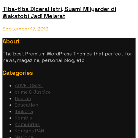
Tiba-tiba Dicerai Istri, Suami Milyarder di
Wakatobi Jadi Melarat
September 17, 2019
About
The best Premium WordPress Themes that perfect for
news, magazine, personal blog, etc.
Categories
ADVETORIAL
crime & Justice
Daerah
Education
Ibukota
Kombis
Komunitas
Kongres PAN
Nasional