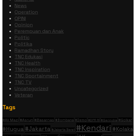
News
Operation
OPINI
Opinion
Perempuan dan Anak
Politic
Politika
Ramadhan Story
TNC Edukasi
TNC Health
TNC Inspiration
TNC Sportainment
TNC TV
Uncategorized
Veteran
Tags
#Ali Mazi
#Asrun
#Basarnas
#Golkar
#Bombana
#Demo
#DPR RI
#Gerindra
#Kendari
#Jakarta
#Hugua
#Kolaka
#Jakarta Barat