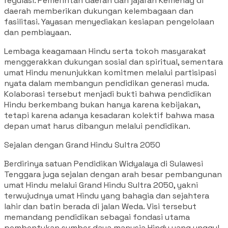
regulasi. Pemerintah daerah dan jajaran Kemenag di
daerah memberikan dukungan kelembagaan dan
fasilitasi. Yayasan menyediakan kesiapan pengelolaan
dan pembiayaan.
Lembaga keagamaan Hindu serta tokoh masyarakat
menggerakkan dukungan sosial dan spiritual, sementara
umat Hindu menunjukkan komitmen melalui partisipasi
nyata dalam membangun pendidikan generasi muda.
Kolaborasi tersebut menjadi bukti bahwa pendidikan
Hindu berkembang bukan hanya karena kebijakan,
tetapi karena adanya kesadaran kolektif bahwa masa
depan umat harus dibangun melalui pendidikan.
Sejalan dengan Grand Hindu Sultra 2050
Berdirinya satuan Pendidikan Widyalaya di Sulawesi
Tenggara juga sejalan dengan arah besar pembangunan
umat Hindu melalui Grand Hindu Sultra 2050, yakni
terwujudnya umat Hindu yang bahagia dan sejahtera
lahir dan batin berada di jalan Weda. Visi tersebut
memandang pendidikan sebagai fondasi utama
pembentukan sumber daya manusia Hindu yang unggul,