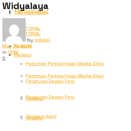
Widyalaya
TNC Inspiration
TNC Inspiration
ADVETORIAL
ADVETORIAL
by
redaksi
May 30, 2026
Redaksi
in
OPINI
Redaksi
0
Pedoman Pemberitaan Media Siber
Pedoman Pemberitaan Media Siber
Peraturan Dewan Pers
Peraturan Dewan Pers
Redaksi
Tentang Kami
Redaksi