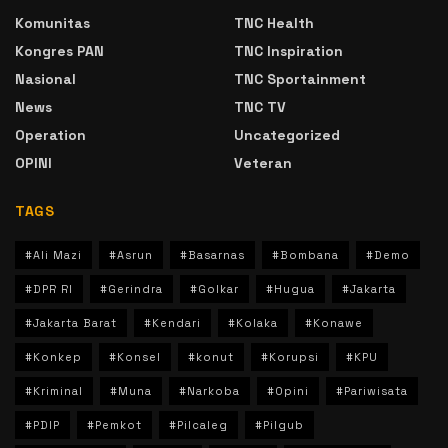
Komunitas
TNC Health
Kongres PAN
TNC Inspiration
Nasional
TNC Sportainment
News
TNC TV
Operation
Uncategorized
OPINI
Veteran
TAGS
#Ali Mazi
#Asrun
#Basarnas
#Bombana
#Demo
#DPR RI
#Gerindra
#Golkar
#Hugua
#Jakarta
#Jakarta Barat
#Kendari
#Kolaka
#Konawe
#Konkep
#Konsel
#konut
#Korupsi
#KPU
#Kriminal
#Muna
#Narkoba
#Opini
#Pariwisata
#PDIP
#Pemkot
#Pilcaleg
#Pilgub