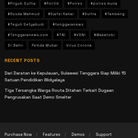
#Pilgub Sultra
#Politik
#Polres
#polres muna
#Rusda Mahmud
#Sjafei Kahar
#Sultra
#Tambang
#Teguh Setyabudi
#tenggaranews
#Tenggaranews.com
#TNI
#VDNI
#Wakatobi
Dr Bahri
Pemda Mubar
Virus Corona
RECENT POSTS
Dari Daratan ke Kepulauan, Sulawesi Tenggara Siap Miliki 15
Satuan Pendidikan Widyalaya
Tiga Tersangka Warga Routa Ditahan Terkait Dugaan
Pengrusakan Saat Demo Smelter
Purchase Now
Features
Demos
Support