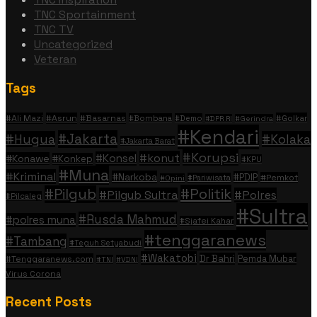
TNC Sportainment
TNC TV
Uncategorized
Veteran
Tags
#Ali Mazi
#Asrun
#Basarnas
#Golkar
#Bombana
#Demo
#DPR RI
#Gerindra
#Kendari
#Jakarta
#Hugua
#Kolaka
#Jakarta Barat
#Korupsi
#konut
#Konsel
#Konawe
#Konkep
#KPU
#Muna
#Kriminal
#Narkoba
#PDIP
#Pemkot
#Pariwisata
#Opini
#Politik
#Pilgub
#Pilgub Sultra
#Polres
#Pilcaleg
#Sultra
#Rusda Mahmud
#polres muna
#Sjafei Kahar
#tenggaranews
#Tambang
#Teguh Setyabudi
#Wakatobi
Dr Bahri
Pemda Mubar
#Tenggaranews.com
#TNI
#VDNI
Virus Corona
Recent Posts