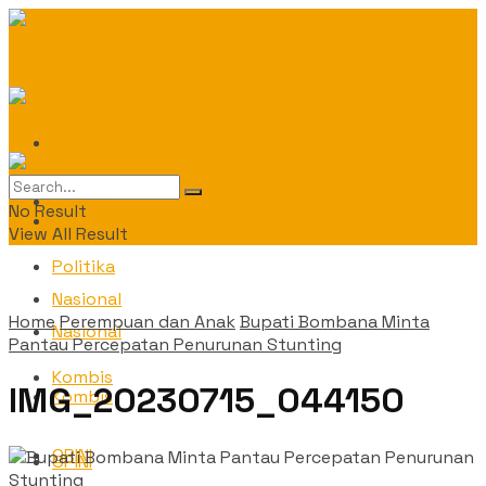
Daerah
Daerah
No Result
Politika
View All Result
Politika
Nasional
Home
Perempuan dan Anak
Bupati Bombana Minta
Nasional
Pantau Percepatan Penurunan Stunting
Kombis
IMG_20230715_044150
Kombis
OPINI
OPINI