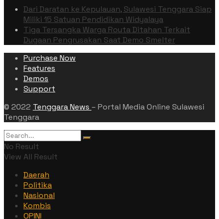
Dari Daratan ke Kepulauan, Sulawesi Tenggara Siap
Miliki 15 Satuan Pendidikan Widyalaya
Tiga Tersangka Warga Routa Ditahan Terkait
Dugaan Pengrusakan Saat Demo Smelter
Purchase Now
Features
Demos
Support
© 2022
Tenggara News
– Portal Media Online Sulawesi
Tenggara
No Result
View All Result
Daerah
Politika
Nasional
Kombis
OPINI