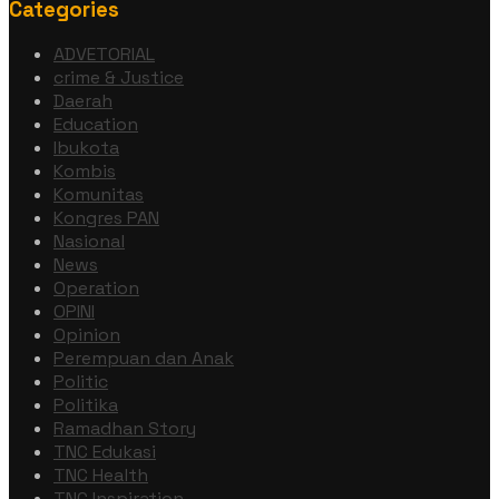
Categories
ADVETORIAL
crime & Justice
Daerah
Education
Ibukota
Kombis
Komunitas
Kongres PAN
Nasional
News
Operation
OPINI
Opinion
Perempuan dan Anak
Politic
Politika
Ramadhan Story
TNC Edukasi
TNC Health
TNC Inspiration