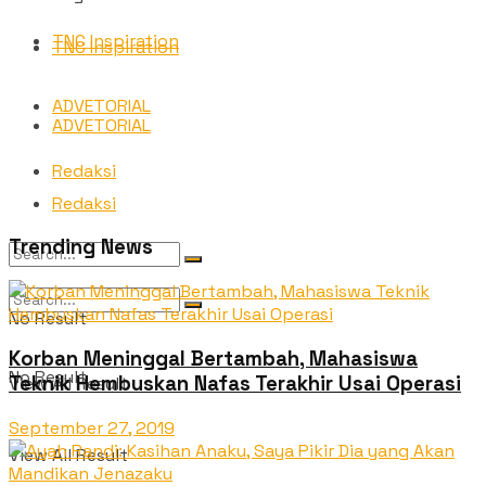
TNC Inspiration
TNC Inspiration
ADVETORIAL
ADVETORIAL
Redaksi
Redaksi
Trending News
No Result
Korban Meninggal Bertambah, Mahasiswa
No Result
Teknik Hembuskan Nafas Terakhir Usai Operasi
View All Result
September 27, 2019
View All Result