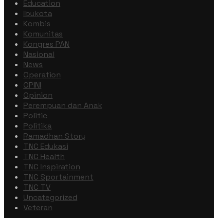
Education
Ibukota
Kombis
Komunitas
Kongres PAN
Nasional
News
Operation
OPINI
Opinion
Perempuan dan Anak
Politic
Politika
Ramadhan Story
TNC Edukasi
TNC Health
TNC Inspiration
TNC Sportainment
TNC TV
Uncategorized
Veteran