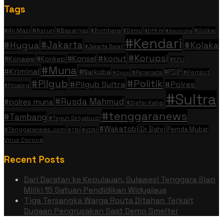
Tags
#Ali Mazi
#Asrun
#Basarnas
#Golkar
#Bombana
#Demo
#DPR RI
#Gerindra
#Kendari
#Jakarta
#Hugua
#Kolaka
#Jakarta Barat
#Korupsi
#konut
#Konsel
#Konawe
#Konkep
#KPU
#Muna
#Kriminal
#Narkoba
#PDIP
#Pemkot
#Pariwisata
#Opini
#Politik
#Pilgub
#Pilgub Sultra
#Polres
#Pilcaleg
#Sultra
#Rusda Mahmud
#polres muna
#Sjafei Kahar
#tenggaranews
#Tambang
#Teguh Setyabudi
#Wakatobi
Dr Bahri
Pemda Mubar
#Tenggaranews.com
#TNI
#VDNI
Virus Corona
Recent Posts
Dari Daratan ke Kepulauan, Sulawesi Tenggara Siap
Miliki 15 Satuan Pendidikan Widyalaya
Tiga Tersangka Warga Routa Ditahan Terkait
Dugaan Pengrusakan Saat Demo Smelter