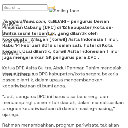
Tentang Kami
TenggaraNews.com
, KENDARI – pengurus Dewan
No Result
Pimpinan Cabang (DPC) di 12 kabupaten/kota se-
Sultra resmi terbentuk, yang dilantik oleh
Koordinator Wilayah (Korwil) Asita Indonesia Timur,
View All Result
Rabu 14 Februari 2018 di salah satu hotel di Kota
Kendari. Usai dilantik, Korwil Asita Indonesian Timur
No Result
juga menyerahkan SK pengurus para DPC .
Ketua DPD Asita Sultra, Abdul Rahman Rahim mengajak
semua pengurus DPC kabupaten/kota segera bekerja
View All Result
pasca dilantik, dalam upaya mengembangkan
kepariwisataan di bumi anoa.
“Jadi, pengurus DPC ini harus bisa bersinergi dan
mendampingi pemerintah daerah, dalam merealisasikan
program kepariwisataan di daerah masing-masing,”
ujarnya.
Rahman menambahkan, program pariwisata tak akan