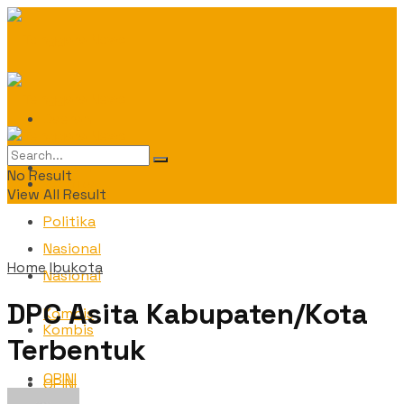
Daerah
Daerah
No Result
Politika
View All Result
Politika
Nasional
Home
Ibukota
Nasional
DPC Asita Kabupaten/Kota
Kombis
Kombis
Terbentuk
OPINI
OPINI