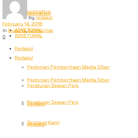
TNC Inspiration
TNC Inspiration
by
redaksi
February 14, 2018
ADVETORIAL
in
Ibukota
,
Komunitas
ADVETORIAL
0
Redaksi
Redaksi
Pedoman Pemberitaan Media Siber
Pedoman Pemberitaan Media Siber
Peraturan Dewan Pers
Peraturan Dewan Pers
Redaksi
Tentang Kami
Redaksi