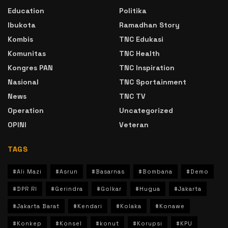
Education
Politika
Ibukota
Ramadhan Story
Kombis
TNC Edukasi
Komunitas
TNC Health
Kongres PAN
TNC Inspiration
Nasional
TNC Sportainment
News
TNC TV
Operation
Uncategorized
OPINI
Veteran
TAGS
#Ali Mazi
#Asrun
#Basarnas
#Bombana
#Demo
#DPR RI
#Gerindra
#Golkar
#Hugua
#Jakarta
#Jakarta Barat
#Kendari
#Kolaka
#Konawe
#Konkep
#Konsel
#konut
#Korupsi
#KPU