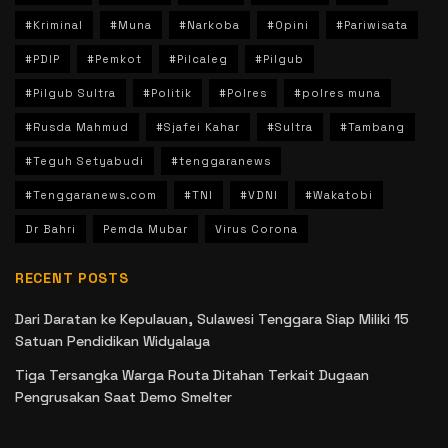
#Kriminal
#Muna
#Narkoba
#Opini
#Pariwisata
#PDIP
#Pemkot
#Pilcaleg
#Pilgub
#Pilgub Sultra
#Politik
#Polres
#polres muna
#Rusda Mahmud
#Sjafei Kahar
#Sultra
#Tambang
#Teguh Setyabudi
#tenggaranews
#Tenggaranews.com
#TNI
#VDNI
#Wakatobi
Dr Bahri
Pemda Mubar
Virus Corona
RECENT POSTS
Dari Daratan ke Kepulauan, Sulawesi Tenggara Siap Miliki 15
Satuan Pendidikan Widyalaya
Tiga Tersangka Warga Routa Ditahan Terkait Dugaan
Pengrusakan Saat Demo Smelter