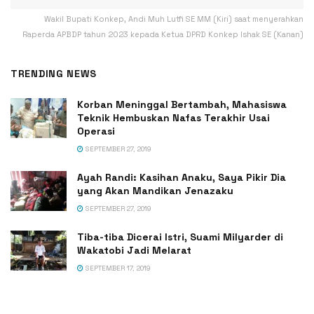
Wakil Bupati Konkep, Andi Muh Lutfi SE MM (Kiri) saat menyerahkan
Raperda APBDP tahun 2023 kepada Ketua DPRD Konkep Ishak SE (Kanan)
TRENDING NEWS
Korban Meninggal Bertambah, Mahasiswa
Teknik Hembuskan Nafas Terakhir Usai
Operasi
SEPTEMBER 27, 2019
Ayah Randi: Kasihan Anaku, Saya Pikir Dia
yang Akan Mandikan Jenazaku
SEPTEMBER 27, 2019
Tiba-tiba Dicerai Istri, Suami Milyarder di
Wakatobi Jadi Melarat
SEPTEMBER 17, 2019