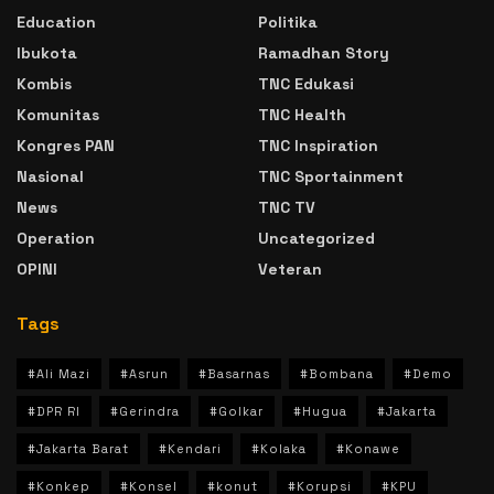
Education
Politika
Ibukota
Ramadhan Story
Kombis
TNC Edukasi
Komunitas
TNC Health
Kongres PAN
TNC Inspiration
Nasional
TNC Sportainment
News
TNC TV
Operation
Uncategorized
OPINI
Veteran
Tags
#Ali Mazi
#Asrun
#Basarnas
#Bombana
#Demo
#DPR RI
#Gerindra
#Golkar
#Hugua
#Jakarta
#Jakarta Barat
#Kendari
#Kolaka
#Konawe
#Konkep
#Konsel
#konut
#Korupsi
#KPU