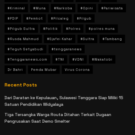
#Kriminal
#Muna
#Narkoba
#Opini
#Pariwisata
#PDIP
#Pemkot
#Pilcaleg
#Pilgub
#Pilgub Sultra
#Politik
#Polres
#polres muna
#Rusda Mahmud
#Sjafei Kahar
#Sultra
#Tambang
#Teguh Setyabudi
#tenggaranews
#Tenggaranews.com
#TNI
#VDNI
#Wakatobi
Dr Bahri
Pemda Mubar
Virus Corona
Recent Posts
Dari Daratan ke Kepulauan, Sulawesi Tenggara Siap Miliki 15
Satuan Pendidikan Widyalaya
Tiga Tersangka Warga Routa Ditahan Terkait Dugaan
Pengrusakan Saat Demo Smelter