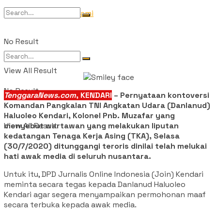
Tentang Kami
No Result
View All Result
No Result
TenggaraNews.com
, KENDARI
– Pernyataan kontoversi
Komandan Pangkalan TNI Angkatan Udara (Danlanud)
Haluoleo Kendari, Kolonel Pnb. Muzafar yang
menyebut wartawan yang melakukan liputan
View All Result
kedatangan Tenaga Kerja Asing (TKA), Selasa
(30/7/2020) ditunggangi teroris dinilai telah melukai
hati awak media di seluruh nusantara.
Untuk itu, DPD Jurnalis Online Indonesia (Join) Kendari
meminta secara tegas kepada Danlanud Haluoleo
Kendari agar segera menyampaikan permohonan maaf
secara terbuka kepada awak media.