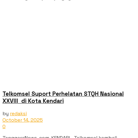
Telkomsel Suport Perhelatan STQH Nasional
XXVIII di Kota Kendari
by
redaksi
October 14, 2025
0
TenggaraNews. com, KENDARI– Telkomsel kembali