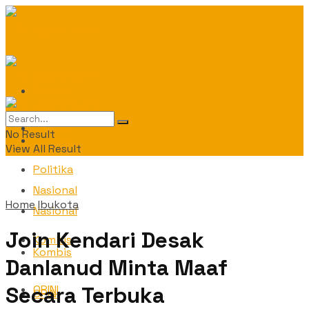
Daerah
Daerah
No Result
Politika
View All Result
Politika
Nasional
Home
Ibukota
Nasional
Join Kendari Desak
Kombis
Kombis
Danlanud Minta Maaf
Secara Terbuka
OPINI
OPINI