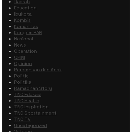
Daerah
Education
Ibukota
Kombis
Komunitas
Kongres PAN
Nasional
News
Operation
OPINI
Opinion
Perempuan dan Anak
Politic
Politika
Ramadhan Story
TNC Edukasi
TNC Health
TNC Inspiration
TNC Sportainment
TNC TV
Uncategorized
Veteran