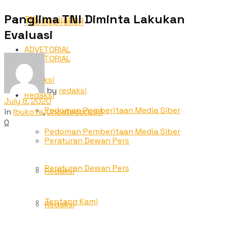
Panglima TNI Diminta Lakukan
TNC Inspiration
TNC Inspiration
Evaluasi
ADVETORIAL
ADVETORIAL
Redaksi
by
redaksi
Redaksi
July 8, 2020
Pedoman Pemberitaan Media Siber
in
Ibukota
,
Uncategorized
0
Pedoman Pemberitaan Media Siber
Peraturan Dewan Pers
Peraturan Dewan Pers
Redaksi
Tentang Kami
Redaksi