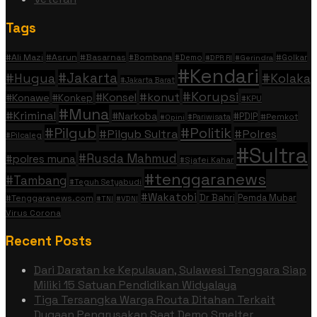
Tags
#Ali Mazi
#Asrun
#Basarnas
#Golkar
#Bombana
#Demo
#DPR RI
#Gerindra
#Kendari
#Jakarta
#Hugua
#Kolaka
#Jakarta Barat
#Korupsi
#konut
#Konsel
#Konawe
#Konkep
#KPU
#Muna
#Kriminal
#Narkoba
#PDIP
#Pemkot
#Pariwisata
#Opini
#Politik
#Pilgub
#Pilgub Sultra
#Polres
#Pilcaleg
#Sultra
#Rusda Mahmud
#polres muna
#Sjafei Kahar
#tenggaranews
#Tambang
#Teguh Setyabudi
#Wakatobi
Dr Bahri
Pemda Mubar
#Tenggaranews.com
#TNI
#VDNI
Virus Corona
Recent Posts
Dari Daratan ke Kepulauan, Sulawesi Tenggara Siap
Miliki 15 Satuan Pendidikan Widyalaya
Tiga Tersangka Warga Routa Ditahan Terkait
Dugaan Pengrusakan Saat Demo Smelter