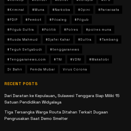
#Kriminal
#Muna
#Narkoba
#Opini
#Pariwisata
#PDIP
#Pemkot
#Pilcaleg
#Pilgub
#Pilgub Sultra
#Politik
#Polres
#polres muna
#Rusda Mahmud
#Sjafei Kahar
#Sultra
#Tambang
#Teguh Setyabudi
#tenggaranews
#Tenggaranews.com
#TNI
#VDNI
#Wakatobi
Dr Bahri
Pemda Mubar
Virus Corona
RECENT POSTS
Dari Daratan ke Kepulauan, Sulawesi Tenggara Siap Miliki 15
Satuan Pendidikan Widyalaya
Tiga Tersangka Warga Routa Ditahan Terkait Dugaan
Pengrusakan Saat Demo Smelter