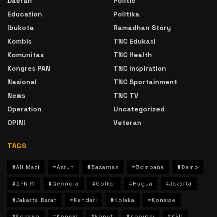
Daerah
Politic
Education
Politika
Ibukota
Ramadhan Story
Kombis
TNC Edukasi
Komunitas
TNC Health
Kongres PAN
TNC Inspiration
Nasional
TNC Sportainment
News
TNC TV
Operation
Uncategorized
OPINI
Veteran
TAGS
#Ali Mazi
#Asrun
#Basarnas
#Bombana
#Demo
#DPR RI
#Gerindra
#Golkar
#Hugua
#Jakarta
#Jakarta Barat
#Kendari
#Kolaka
#Konawe
#Konkep
#Konsel
#konut
#Korupsi
#KPU