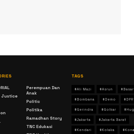
ORIES
TAGS
RIAL
Perempuan Dan
#Ali Mazi
#Asrun
#Basar
Anak
 Justice
#Bombana
#Demo
#DPR
Politic
Politika
#Gerindra
#Golkar
#Hug
ion
Ramadhan Story
#Jakarta
#Jakarta Barat
a
TNC Edukasi
#Kendari
#Kolaka
#Kon