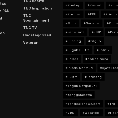
TNC Health
tas
#Konkep
#Konsel
#kon
TNC Inspiration
s PAN
#Korupsi
#KPU
#Krimina
TNC
l
Sportainment
#Muna
#Narkoba
#Opini
TNC TV
#Pariwisata
#PDIP
#Pem
ion
Uncategorized
#Pilcaleg
#Pilgub
Veteran
n
#Pilgub Sultra
#Politik
#Polres
#polres muna
#Rusda Mahmud
#Sjafei Ka
#Sultra
#Tambang
#Teguh Setyabudi
#tenggaranews
#Tenggaranews.com
#TNI
#VDNI
#Wakatobi
Dr Bah