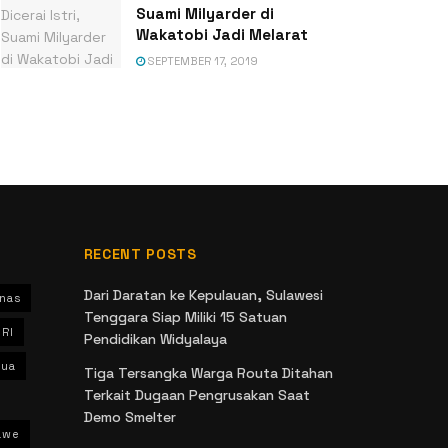
Suami Milyarder di
Wakatobi Jadi Melarat
SEPTEMBER 17, 2019
RECENT POSTS
Dari Daratan ke Kepulauan, Sulawesi
nas
Tenggara Siap Miliki 15 Satuan
 RI
Pendidikan Widyalaya
ua
Tiga Tersangka Warga Routa Ditahan
Terkait Dugaan Pengrusakan Saat
Demo Smelter
awe