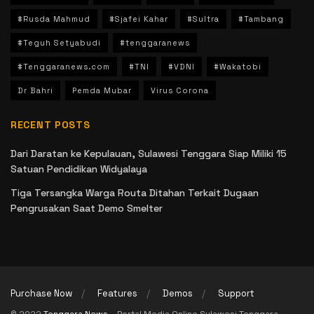
#Rusda Mahmud
#Sjafei Kahar
#Sultra
#Tambang
#Teguh Setyabudi
#tenggaranews
#Tenggaranews.com
#TNI
#VDNI
#Wakatobi
Dr Bahri
Pemda Mubar
Virus Corona
RECENT POSTS
Dari Daratan ke Kepulauan, Sulawesi Tenggara Siap Miliki 15
Satuan Pendidikan Widyalaya
Tiga Tersangka Warga Routa Ditahan Terkait Dugaan
Pengrusakan Saat Demo Smelter
Purchase Now
Features
Demos
Support
© 2022
Tenggara News
– Portal Media Online Sulawesi Tenggara