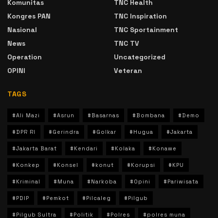
Komunitas
TNC Health
Kongres PAN
TNC Inspiration
Nasional
TNC Sportainment
News
TNC TV
Operation
Uncategorized
OPINI
Veteran
TAGS
#Ali Mazi
#Asrun
#Basarnas
#Bombana
#Demo
#DPR RI
#Gerindra
#Golkar
#Hugua
#Jakarta
#Jakarta Barat
#Kendari
#Kolaka
#Konawe
#Konkep
#Konsel
#konut
#Korupsi
#KPU
#Kriminal
#Muna
#Narkoba
#Opini
#Pariwisata
#PDIP
#Pemkot
#Pilcaleg
#Pilgub
#Pilgub Sultra
#Politik
#Polres
#polres muna