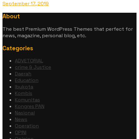
September 17, 2019
About
The best Premium WordPress Themes that perfect for
news, magazine, personal blog, etc.
Categories
ADVETORIAL
crime & Justice
Daerah
Education
Ibukota
Kombis
Komunitas
Kongres PAN
Nasional
News
Operation
OPINI
Opinion