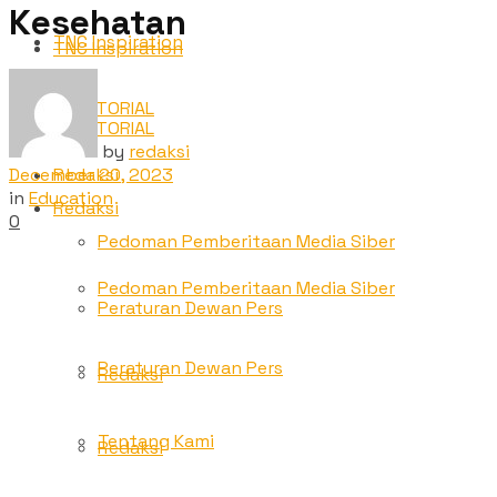
Kesehatan
TNC Inspiration
TNC Inspiration
ADVETORIAL
ADVETORIAL
by
redaksi
December 20, 2023
Redaksi
in
Education
Redaksi
0
Pedoman Pemberitaan Media Siber
Pedoman Pemberitaan Media Siber
Peraturan Dewan Pers
Peraturan Dewan Pers
Redaksi
Tentang Kami
Redaksi