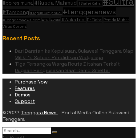
#Sultra
#Rusda Mahmud
#polres muna
#Sjafei Kahar
#tenggaranews
#Tambang
#Teguh Setyabudi
#Wakatobi
Dr Bahri
Pemda Mubar
#Tenggaranews.com
#TNI
#VDNI
Virus Corona
Recent Posts
Dari Daratan ke Kepulauan, Sulawesi Tenggara Siap
Miliki 15 Satuan Pendidikan Widyalaya
Tiga Tersangka Warga Routa Ditahan Terkait
Dugaan Pengrusakan Saat Demo Smelter
Purchase Now
Features
Demos
Support
© 2022
Tenggara News
– Portal Media Online Sulawesi
Tenggara
No Result