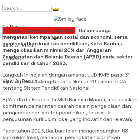
Tentang Kami
No Result
TenggaraNews.com, BAUBAU
– Dalam upaya
mengatasi ketimpangan sosial dan ekonomi, serta
meningkatkan kualitas pendidikan, Kota Baubau
View All Result
mengalokasikan minimal 20% dari Anggaran
Pendapatan dan Belanja Daerah (APBD) pada sektor
No Result
pendidikan di tahun 2023.
Langkah ini sejalan dengan amanat UUD 1945 pasal 31
View All Result
ayat (4) dan Undang-Undang Nomor 20 Tahun 2003
tentang Sistem Pendidikan Nasional.
Pj Wali Kota Baubau, Dr Muh Rasman Manafi, menegaskan
komitmen pemerintah daerah dalam pengelolaan dan
pengembangan sektor pendidikan, termasuk
penyusunan kurikulum lokal yang inovatif dan relevan.
Pada tahun 2023, Baubau telah mengembangkan 68
kurikulum lokal, menandai peningkatan signifikan