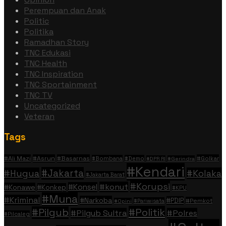
Perempuan dan Anak
Politic
Politika
Ramadhan Story
TNC Edukasi
TNC Health
TNC Inspiration
TNC Sportainment
TNC TV
Uncategorized
Veteran
Tags
#Ali Mazi
#Asrun
#Basarnas
#Golkar
#Bombana
#Demo
#DPR RI
#Gerindra
#Kendari
#Jakarta
#Hugua
#Kolaka
#Jakarta Barat
#Korupsi
#konut
#Konsel
#Konawe
#Konkep
#KPU
#Muna
#Kriminal
#Narkoba
#PDIP
#Pemkot
#Pariwisata
#Opini
#Politik
#Pilgub
#Pilgub Sultra
#Polres
#Pilcaleg