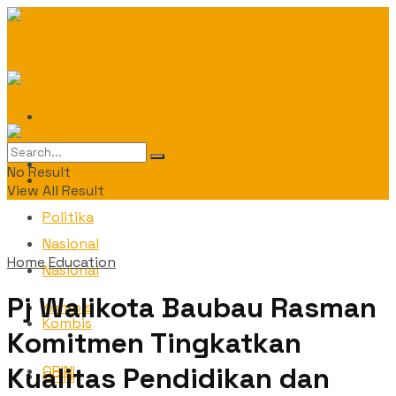
Daerah
Daerah
No Result
Politika
View All Result
Politika
Nasional
Home
Education
Nasional
Pj Walikota Baubau Rasman
Kombis
Kombis
Komitmen Tingkatkan
Kualitas Pendidikan dan
OPINI
OPINI