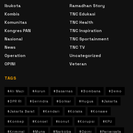
Ibukota
Ramadhan Story
Kombis
TNC Edukasi
Komunitas
TNC Health
Kongres PAN
TNC Inspiration
Nasional
TNC Sportainment
News
TNC TV
Operation
Uncategorized
OPINI
Veteran
TAGS
#Ali Mazi
#Asrun
#Basarnas
#Bombana
#Demo
#DPR RI
#Gerindra
#Golkar
#Hugua
#Jakarta
#Jakarta Barat
#Kendari
#Kolaka
#Konawe
#Konkep
#Konsel
#konut
#Korupsi
#KPU
#Kriminal
#Muna
#Narkoba
#Opini
#Pariwisata