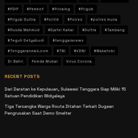
#PDIP
#Pemkot
#Pilcaleg
#Pilgub
#Pilgub Sultra
#Politik
#Polres
#polres muna
#Rusda Mahmud
#Sjafei Kahar
#Sultra
#Tambang
#Teguh Setyabudi
#tenggaranews
#Tenggaranews.com
#TNI
#VDNI
#Wakatobi
Dr Bahri
Pemda Mubar
Virus Corona
RECENT POSTS
Dari Daratan ke Kepulauan, Sulawesi Tenggara Siap Miliki 15
Satuan Pendidikan Widyalaya
Tiga Tersangka Warga Routa Ditahan Terkait Dugaan
Pengrusakan Saat Demo Smelter