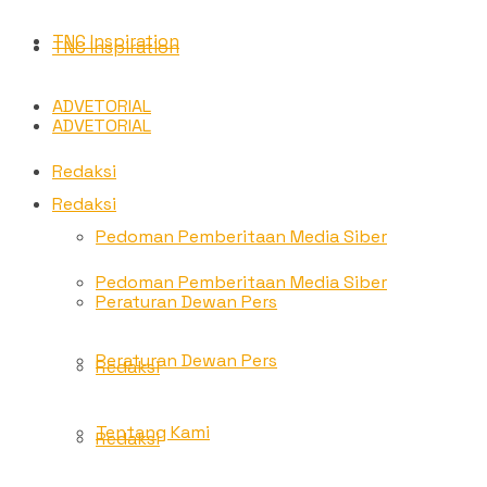
TNC Inspiration
TNC Inspiration
ADVETORIAL
ADVETORIAL
Redaksi
Redaksi
Pedoman Pemberitaan Media Siber
Pedoman Pemberitaan Media Siber
Peraturan Dewan Pers
Peraturan Dewan Pers
Redaksi
Tentang Kami
Redaksi