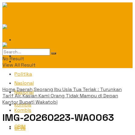
Daerah
Daerah
No Result
Politika
View All Result
Politika
Nasional
Home
Daerah
Seorang Ibu Usia Tua Teriak : Turunkan
Nasional
Tarif Air, Kasian Kami Orang Tidak Mampu di Depan
Kantor Bupati Wakatobi
Kombis
Kombis
IMG-20260223-WA0063
OPINI
OPINI