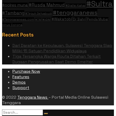
#Sultra
#Rusda Mahmud
#polres muna
#Sjafei Kahar
#tenggaranews
#Tambang
#Teguh Setyabudi
#Wakatobi
Dr Bahri
Pemda Mubar
#Tenggaranews.com
#TNI
#VDNI
Virus Corona
Recent Posts
Dari Daratan ke Kepulauan, Sulawesi Tenggara Siap
Miliki 15 Satuan Pendidikan Widyalaya
Tiga Tersangka Warga Routa Ditahan Terkait
Dugaan Pengrusakan Saat Demo Smelter
Purchase Now
Features
Demos
Support
© 2022
Tenggara News
– Portal Media Online Sulawesi
Tenggara