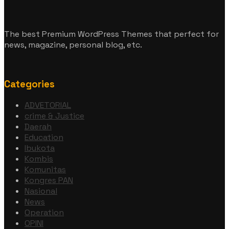
The best Premium WordPress Themes that perfect for
news, magazine, personal blog, etc.
Categories
ADVETORIAL
crime & Justice
Daerah
Education
Ibukota
Kombis
Komunitas
Kongres PAN
Nasional
News
Operation
OPINI