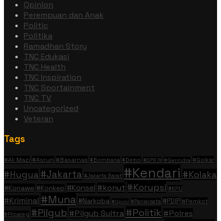
Opinion
Perempuan dan Anak
Politic
Politika
Ramadhan Story
TNC Edukasi
TNC Health
TNC Inspiration
TNC Sportainment
TNC TV
Uncategorized
Veteran
Tags
#Ali Mazi
#Asrun
#Basarnas
#Golkar
#Bombana
#Demo
#DPR RI
#Gerindra
#Kendari
#Jakarta
#Hugua
#Kolaka
#Jakarta Barat
#Korupsi
#konut
#Konsel
#Konawe
#Konkep
#KPU
#Muna
#Kriminal
#Narkoba
#PDIP
#Pemkot
#Pariwisata
#Opini
#Politik
#Pilgub
#Pilgub Sultra
#Polres
#Pilcaleg