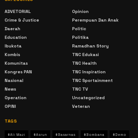
ADVETORIAL
Opinion
Crime & Justice
Perempuan Dan Anak
Daerah
Politic
Education
Politika
Ibukota
Ramadhan Story
Kombis
TNC Edukasi
Komunitas
TNC Health
Kongres PAN
TNC Inspiration
Nasional
TNC Sportainment
News
TNC TV
Operation
Uncategorized
OPINI
Veteran
TAGS
#Ali Mazi
#Asrun
#Basarnas
#Bombana
#Demo