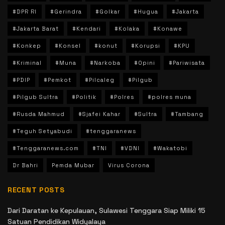
#DPR RI
#Gerindra
#Golkar
#Hugua
#Jakarta
#Jakarta Barat
#Kendari
#Kolaka
#Konawe
#Konkep
#Konsel
#konut
#Korupsi
#KPU
#Kriminal
#Muna
#Narkoba
#Opini
#Pariwisata
#PDIP
#Pemkot
#Pilcaleg
#Pilgub
#Pilgub Sultra
#Politik
#Polres
#polres muna
#Rusda Mahmud
#Sjafei Kahar
#Sultra
#Tambang
#Teguh Setyabudi
#tenggaranews
#Tenggaranews.com
#TNI
#VDNI
#Wakatobi
Dr Bahri
Pemda Mubar
Virus Corona
RECENT POSTS
Dari Daratan ke Kepulauan, Sulawesi Tenggara Siap Miliki 15
Satuan Pendidikan Widyalaya