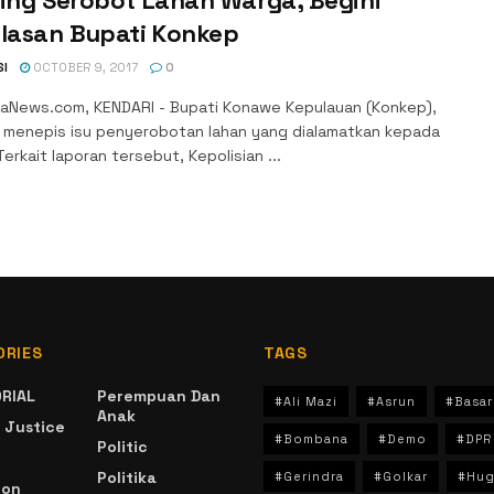
elasan Bupati Konkep
SI
OCTOBER 9, 2017
0
aNews.com, KENDARI - Bupati Konawe Kepulauan (Konkep),
h menepis isu penyerobotan lahan yang dialamatkan kepada
 Terkait laporan tersebut, Kepolisian ...
ORIES
TAGS
RIAL
Perempuan Dan
#Ali Mazi
#Asrun
#Basar
Anak
 Justice
#Bombana
#Demo
#DPR
Politic
Politika
#Gerindra
#Golkar
#Hug
ion