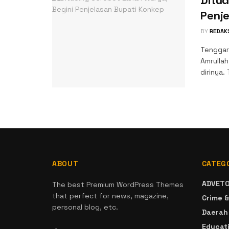
Penj
BY
REDAK
Tenggar
Amrulla
dirinya.
ABOUT
CATEG
ADVETO
The best Premium WordPress Themes
that perfect for news, magazine,
Crime &
personal blog, etc.
Daerah
Educat