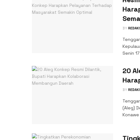
Hara
Sema
BY
REDAK
Tenggar
Kepulau
Senin 17
20 Al
Hara
BY
REDAK
Tenggar
(Aleg) 
Konawe K
Ting