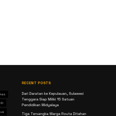
RECENT POSTS
Dari Daratan ke Kepulauan, Sulawesi
nas
Tenggara Siap Miliki 15 Satuan
 RI
Pendidikan Widyalaya
ua
Tiga Tersangka Warga Routa Ditahan