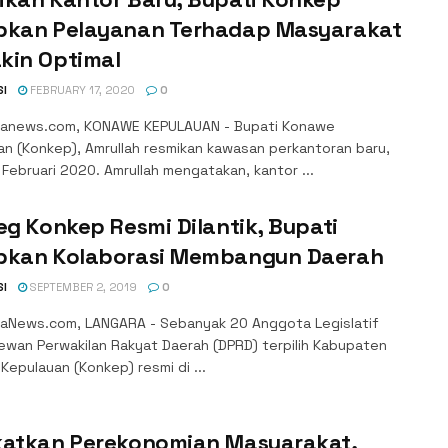
pkan Pelayanan Terhadap Masyarakat
kin Optimal
SI
FEBRUARY 17, 2020
0
anews.com, KONAWE KEPULAUAN - Bupati Konawe
an (Konkep), Amrullah resmikan kawasan perkantoran baru,
 Februari 2020. Amrullah mengatakan, kantor ...
eg Konkep Resmi Dilantik, Bupati
pkan Kolaborasi Membangun Daerah
SI
SEPTEMBER 2, 2019
0
aNews.com, LANGARA - Sebanyak 20 Anggota Legislatif
Dewan Perwakilan Rakyat Daerah (DPRD) terpilih Kabupaten
epulauan (Konkep) resmi di ...
katkan Perekonomian Masyarakat,