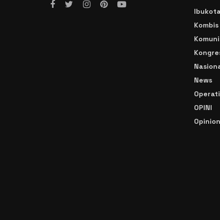
Ibukot
Kombis
Komuni
Kongre
Nasiona
News
Operat
OPINI
Opinio