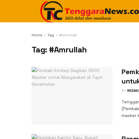
Home
Tag
#Amrullah
Tag:
#Amrullah
Pemk
untu
BY
REDAK
Tenggar
(Pemkab
masker k
Resm