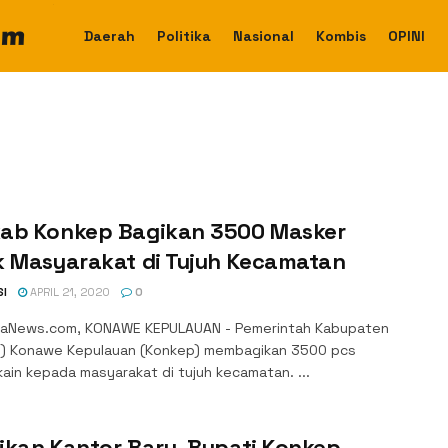
Daerah
Politika
Nasional
Kombis
OPINI
ab Konkep Bagikan 3500 Masker
k Masyarakat di Tujuh Kecamatan
SI
APRIL 21, 2020
0
aNews.com, KONAWE KEPULAUAN - Pemerintah Kabupaten
) Konawe Kepulauan (Konkep) membagikan 3500 pcs
ain kepada masyarakat di tujuh kecamatan. ...
ikan Kantor Baru, Bupati Konkep