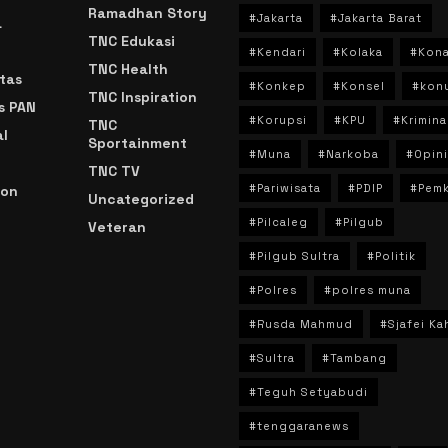
Ramadhan Story
#Jakarta
#Jakarta Barat
a
TNC Edukasi
#Kendari
#Kolaka
#Kon
TNC Health
tas
#Konkep
#Konsel
#kon
TNC Inspiration
s PAN
#Korupsi
#KPU
#Krimina
TNC
l
Sportainment
#Muna
#Narkoba
#Opini
TNC TV
#Pariwisata
#PDIP
#Pem
ion
Uncategorized
#Pilcaleg
#Pilgub
Veteran
n
#Pilgub Sultra
#Politik
#Polres
#polres muna
#Rusda Mahmud
#Sjafei Ka
#Sultra
#Tambang
#Teguh Setyabudi
#tenggaranews