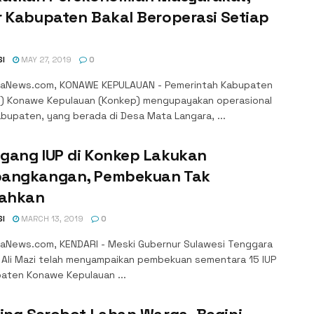
r Kabupaten Bakal Beroperasi Setiap
SI
MAY 27, 2019
0
aNews.com, KONAWE KEPULAUAN - Pemerintah Kabupaten
) Konawe Kepulauan (Konkep) mengupayakan operasional
bupaten, yang berada di Desa Mata Langara, ...
gang IUP di Konkep Lakukan
angkangan, Pembekuan Tak
dahkan
SI
MARCH 13, 2019
0
aNews.com, KENDARI - Meski Gubernur Sulawesi Tenggara
), Ali Mazi telah menyampaikan pembekuan sementara 15 IUP
paten Konawe Kepulauan ...
ing Serobot Lahan Warga, Begini