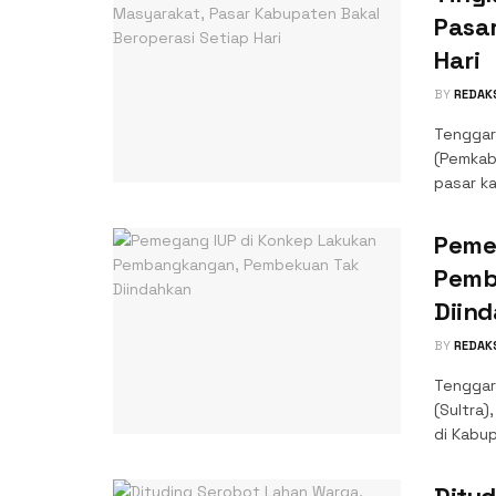
Pasa
Hari
BY
REDAK
Tenggar
(Pemkab
pasar ka
Peme
Pemb
Diin
BY
REDAK
Tenggar
(Sultra
di Kabu
Ditud