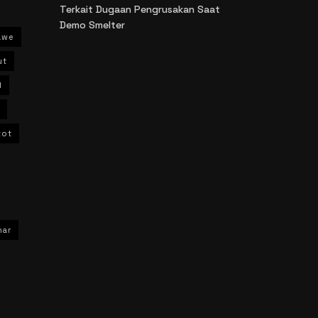
Terkait Dugaan Pengrusakan Saat
Demo Smelter
awe
ut
l
kot
har