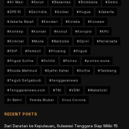
#Ali Mazi
#Asrun
#Basarnas
#Bombana
#Demo
#DPR RI
#Gerindra
#Golkar
#Hugua
#Jakarta
#Jakarta Barat
#Kendari
#Kolaka
#Konawe
#Konkep
#Konsel
#konut
#Korupsi
#KPU
#Kriminal
#Muna
#Narkoba
#Opini
#Pariwisata
#PDIP
#Pemkot
#Pilcaleg
#Pilgub
#Pilgub Sultra
#Politik
#Polres
#polres muna
#Rusda Mahmud
#Sjafei Kahar
#Sultra
#Tambang
#Teguh Setyabudi
#tenggaranews
#Tenggaranews.com
#TNI
#VDNI
#Wakatobi
Dr Bahri
Pemda Mubar
Virus Corona
RECENT POSTS
Dari Daratan ke Kepulauan, Sulawesi Tenggara Siap Miliki 15