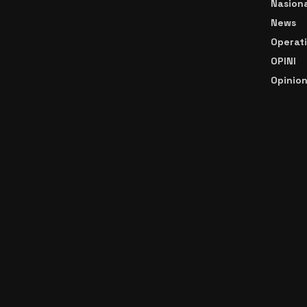
Nasiona
News
Operat
OPINI
Opinio