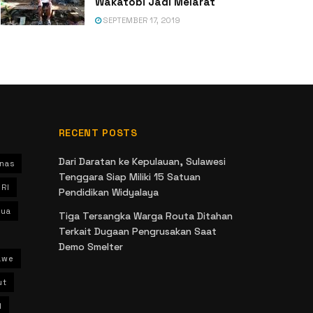
Wakatobi Jadi Melarat
SEPTEMBER 17, 2019
RECENT POSTS
Dari Daratan ke Kepulauan, Sulawesi
nas
Tenggara Siap Miliki 15 Satuan
 RI
Pendidikan Widyalaya
ua
Tiga Tersangka Warga Routa Ditahan
Terkait Dugaan Pengrusakan Saat
Demo Smelter
awe
ut
l