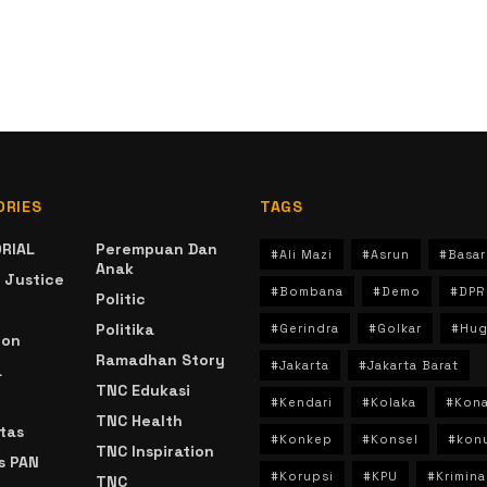
ORIES
TAGS
RIAL
Perempuan Dan
#Ali Mazi
#Asrun
#Basar
Anak
 Justice
#Bombana
#Demo
#DPR
Politic
Politika
#Gerindra
#Golkar
#Hug
ion
Ramadhan Story
#Jakarta
#Jakarta Barat
a
TNC Edukasi
#Kendari
#Kolaka
#Kon
TNC Health
tas
#Konkep
#Konsel
#kon
TNC Inspiration
s PAN
#Korupsi
#KPU
#Krimina
TNC