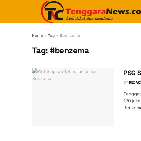
Home
Tag
#benzema
Tag:
#benzema
PSG S
BY
REDAK
Tenggar
120 juta
Benzema 