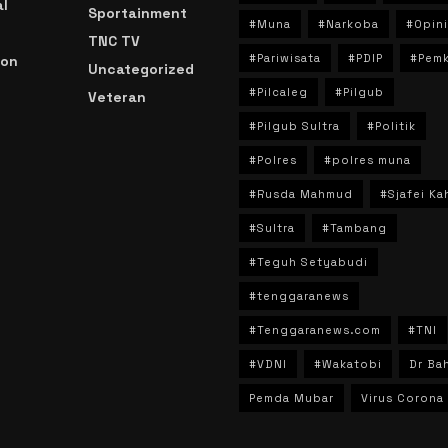
l
Sportainment
#Muna
#Narkoba
#Opini
TNC TV
#Pariwisata
#PDIP
#Pem
ion
Uncategorized
#Pilcaleg
#Pilgub
Veteran
n
#Pilgub Sultra
#Politik
#Polres
#polres muna
#Rusda Mahmud
#Sjafei Ka
#Sultra
#Tambang
#Teguh Setyabudi
#tenggaranews
#Tenggaranews.com
#TNI
#VDNI
#Wakatobi
Dr Bah
Pemda Mubar
Virus Corona